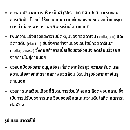
ช่วยลดปริมาณการสร้างเม็ดสี (Melanin) ที่ผิดปกติ สาเหตุของ
การเกิดฝ้า โดยทำให้ขนาดและความเข้มของรอยหมองคล้ำและจุด
ด่างดำค่อยๆจางลง เผยผิวกระจ่างใสมาแทนที่
เพิ่มความแข็งแรงและความยืดหยุ่นของคอลลาเจน (collagen) และ
อีลาสติน (elastin) ยับยั้งการทำงานของเอนไซม์คอลลาจิเนส
(collagenase) ซึ่งคอยทำลายเนื้อเยื่อของผิวหนัง ลดเลือนริ้วรอย
จากภายในสู่ภายนอก
ช่วยปกป้องผิวจากอนุมูลอิสระที่เกิดจากรังสียูวี ความเครียด และ
ความเสียหายที่เกิดจากสภาพแวดล้อม โดยบำรุงผิวจากภายในสู่
ภายนอก
ช่วยการไหลเวียนเลือดที่ดีโดยการช่วยให้หลอดเลือดผ่อนคลาย ซึ่ง
เป็นการปรับปรุงการไหลเวียนของเลือดและความดันโลหิต ลดภาระ
ต่อหัวใจ
รูปแบบขนาดวิธีใช้