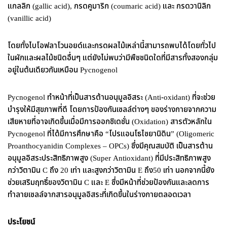
แกลลิก (gallic acid), กรดคูมาริก (coumaric acid) และ กรดวานิลิก
(vanillic acid)
โดยทั้งไบโอฟลาโวนอยด์และกรดผลไม้เหล่านี้สามารถพบได้โดยทั่วไป
ในผักและผลไม้ชนิดอื่นๆ แต่ยังไม่พบว่ามีพืชชนิดใดที่มีสารทั้งสองกลุ่ม
อยู่ในต้นเดียวกันเหมือน Pycnogenol
Pycnogenol ทำหน้าที่เป็นสารต้านอนุมูลอิสระ (Anti-oxidant) ที่จะช่วย
บำรุงให้มีสุขภาพที่ดี โดยการป้องกันเซลล์ต่างๆ ของร่างกายจากความ
เสียหายที่อาจเกิดขึ้นเมื่อมีการออกซิเดชั่น (Oxidation) สารตัวหลักใน
Pycnogenol ที่ได้มีการศึกษาคือ “โปรแอนโธไซยานิดิน” (Oligomeric
Proanthocyanidin Complexes – OPCs) ซึ่งมีคุณสมบัติ เป็นสารต้าน
อนุมูลอิสระประสิทธิภาพสูง (Super Antioxidant) ที่มีประสิทธิภาพสูง
กว่าวิตามิน C ถึง 20 เท่า และสูงกว่าวิตามิน E ถึง50 เท่า นอกจากนี้ยัง
ช่วยเสริมฤทธิ์ของวิตามิน C และ E ซึ่งมีหน้าที่ช่วยป้องกันและลดการ
ทำลายเซลล์จากสารอนุมูลอิสระที่เกิดขึ้นในร่างกายตลอดเวลา
ประโยชน์