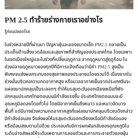
PM 2.5 ทำร้ายร่างกายเราอย่างไร
รู้ก่อนปลอดโรค
ในช่วงหลายปีที่ผ่านมา ปัญหาฝุ่นละอองขนาดเล็ก PM2.5 กลายเป็น
ประเด็นด้านสิ่งแวดล้อมและสุขภาพที่สำคัญของประเทศไทย โดยเฉพาะ
ในเขตเมืองใหญ่และในช่วงที่เปลี่ยนฤดูกาล จากฤดูหนาวสู่ฤดูร้อน ใน
ช่วงปลายฤดูหนาวของทุกปีที่มีการแจ้งเตือนว่ามีค่า PM2.5 สูงเป็น
พิเศษจนส่งผลกระทบของสุขภาพของประชาชนโดยรวมได้ เนื่องจากใน
ช่วงนั้นบริเวณความกดอากาศสูง หรือมวลอากาศเย็นจากประเทศจีนจะ
แผ่ลงมาปกคลุมเป็นระลอกๆ ทำให้มรสุมตะวันออกเฉียงเหนือที่พัด
ปกคลุมประเทศไทยตอนบนมีกำลังแรงขึ้น ประเทศไทยตอนบนจะมี
อุณหภูมิลดลงโดยทั่วไป โดยมีอากาศเย็นถึงหนาว และหนาวจัดบาง
พื้นที่ แต่มีบางช่วงความกดอากาศสูงที่แผ่ลงมาปกคลุมบริเวณดังกล่าว
มีกำลังอ่อนลง จึงส่งผลให้มรสุมตะวันออกเฉียงเหนือมีกำลังอ่อนลง
หรือมีลมสงบตามไปด้วย ประกอบกับมีการผกผันกลับของอุณหภูมิใน
ระดับล่างส่งผลให้ระดับเพดานการลอยตัวและการกระจายตัวของฝุ่น