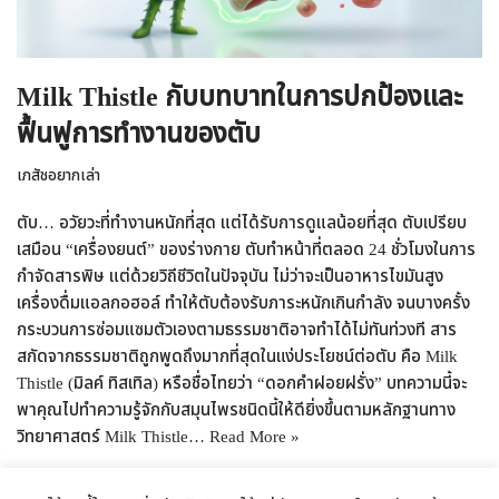
Milk Thistle กับบทบาทในการปกป้องและ
ฟื้นฟูการทำงานของตับ
เภสัชอยากเล่า
ตับ… อวัยวะที่ทำงานหนักที่สุด แต่ได้รับการดูแลน้อยที่สุด ตับเปรียบ
เสมือน “เครื่องยนต์” ของร่างกาย ตับทำหน้าที่ตลอด 24 ชั่วโมงในการ
กำจัดสารพิษ แต่ด้วยวิถีชีวิตในปัจจุบัน ไม่ว่าจะเป็นอาหารไขมันสูง
เครื่องดื่มแอลกอฮอล์ ทำให้ตับต้องรับภาระหนักเกินกำลัง จนบางครั้ง
กระบวนการซ่อมแซมตัวเองตามธรรมชาติอาจทำได้ไม่ทันท่วงที สาร
สกัดจากธรรมชาติถูกพูดถึงมากที่สุดในแง่ประโยชน์ต่อตับ คือ Milk
Thistle (มิลค์ ทิสเทิล) หรือชื่อไทยว่า “ดอกคำฝอยฝรั่ง” บทความนี้จะ
พาคุณไปทำความรู้จักกับสมุนไพรชนิดนี้ให้ดียิ่งขึ้นตามหลักฐานทาง
วิทยาศาสตร์ Milk Thistle…
Read More »