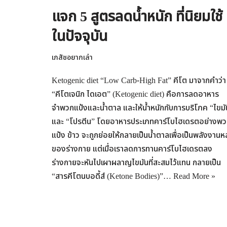
แจก 5 สูตรลดน้ำหนัก ที่นิยมใช้
ในปัจจุบัน
เภสัชอยากเล่า
Ketogenic diet “Low Carb-High Fat” คีโต มาจากคำว่า
“คีโตเจนิก ไดเอต” (Ketogenic diet) คือการลดอาหาร
จำพวกแป้งและน้ำตาล และให้น้ำหนักกับการบริโภค “ไขมั
และ “โปรตีน” โดยอาหารประเภทคาร์โบไฮเดรตอย่างพ
แป้ง ข้าว จะถูกย่อยให้กลายเป็นน้ำตาลเพื่อเป็นพลังงานห
ของร่างกาย แต่เมื่อเราลดการทานคาร์โบไฮเดรตลง
ร่างกายจะหันไปเผาผลาญไขมันที่สะสมไว้แทน กลายเป็น
“สารคีโตนบอดี้ส์ (Ketone Bodies)”…
Read More »