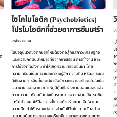
ไซโคไบโอติก (Psychobiotics)
ว
โปรไบโอติกที่ช่วยอาการซึมเศร้า
เภ
เภสัชอยากเล่า
เม
ก
ป
ในปัจจุบันวิถีชีวิตคนยุคใหม่ต้องต่อสู้กับสภาวะเศรษฐกิจ
ติ
อา
และความกดดันมากมายทั้งจากการเรียน การทำงาน และ
พ
การใช้ชีวิตในสังคม ทำให้เกิดความเครียดขึ้นมา โดย
เช
ความเครียดเป็นภาวะของความรู้สึก ความคิด หรืออารมณ์
(F
ที่เกิดจากการบีบคั้นกดดัน เมื่อมีภาวะความเครียดสะสมเป็น
สำ
เวลานาน นอกจากจะทำให้ภูมิคุ้มกันร่างกายอ่อนแอลงแล้ว
จา
ภาวะความเครียดที่สะสมเป็นระยะยาวอาจกลายเป็นโรคซึม
พั
เศร้าได้ ส่งผลให้มีอาการทั้งทางด้านร่างกาย จิตใจ และ
(A
ความคิด ทำให้กระทบต่อการดำเนินชีวิตในแต่ละวันอย่าง
(S
มาก เทคนิคการลดความเครียดมีมากมายหลากหลายทาง