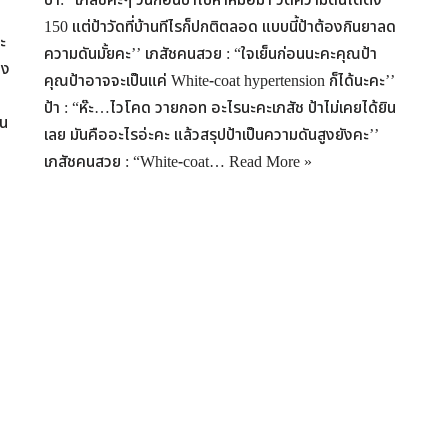
150 แต่ป้าวัดที่บ้านทีไรก็ปกติตลอด แบบนี้ป้าต้องกินยาลด
ะ
ความดันมั้ยคะ’’ เภสัชคนสวย : “ใจเย็นก่อนนะคะคุณป้า
ดง
คุณป้าอาจจะเป็นแค่ White-coat hypertension ก็ได้นะคะ’’
ป้า : “ห๊ะ…ไวโคด วายกอท อะไรนะคะเภสัช ป้าไม่เคยได้ยิน
ใน
เลย มันคืออะไรอ่ะคะ แล้วสรุปป้าเป็นความดันสูงยังคะ’’
เภสัชคนสวย : “White-coat…
Read More »