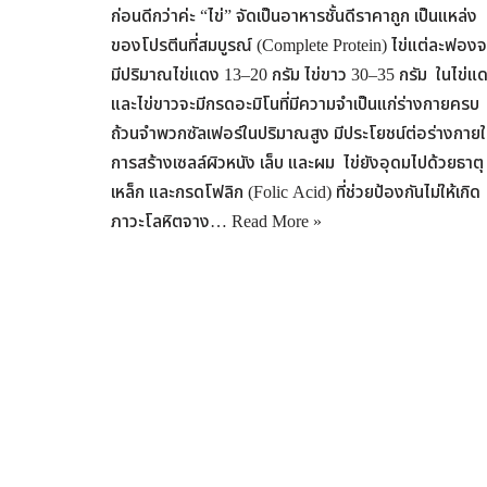
ก่อนดีกว่าค่ะ “ไข่” จัดเป็นอาหารชั้นดีราคาถูก เป็นแหล่ง
ของโปรตีนที่สมบูรณ์ (Complete Protein) ไข่แต่ละฟองจ
มีปริมาณไข่แดง 13–20 กรัม ไข่ขาว 30–35 กรัม ในไข่แ
และไข่ขาวจะมีกรดอะมิโนที่มีความจำเป็นแก่ร่างกายครบ
ถ้วนจำพวกซัลเฟอร์ในปริมาณสูง มีประโยชน์ต่อร่างกาย
การสร้างเซลล์ผิวหนัง เล็บ และผม ไข่ยังอุดมไปด้วยธาตุ
เหล็ก และกรดโฟลิก (Folic Acid) ที่ช่วยป้องกันไม่ให้เกิด
ภาวะโลหิตจาง…
Read More »