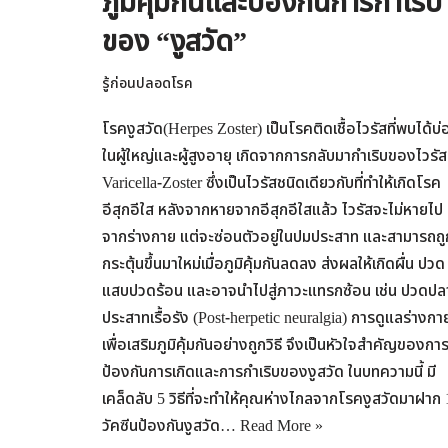
ภูมิคุ้มกันและป้องกันการกำเริบ
ของ “งูสวัด”
รู้ก่อนปลอดโรค
โรคงูสวัด(Herpes Zoster) เป็นโรคติดเชื้อไวรัสที่พบได้บ่
ในผู้ใหญ่และผู้สูงอายุ เกิดจากการกลับมากำเริบของไวรัส
Varicella-Zoster ซึ่งเป็นไวรัสชนิดเดียวกับที่ทำให้เกิดโรค
อีสุกอีใส หลังจากหายจากอีสุกอีใสแล้ว ไวรัสจะไม่หายไป
จากร่างกาย แต่จะซ่อนตัวอยู่ในปมประสาท และสามารถถู
กระตุ้นขึ้นมาใหม่เมื่อภูมิคุ้มกันลดลง ส่งผลให้เกิดผื่น ปวด
แสบปวดร้อน และอาจนำไปสู่ภาวะแทรกซ้อน เช่น ปวดปล
ประสาทเรื้อรัง (Post-herpetic neuralgia) การดูแลร่างกา
เพื่อเสริมภูมิคุ้มกันอย่างถูกวิธี จึงเป็นหัวใจสำคัญของกา
ป้องกันการเกิดและการกำเริบของงูสวัด ในบทความนี้ มี
เคล็ดลับ 5 วิธีที่จะทำให้คุณห่างไกลจากโรคงูสวัดมาฝาก 
วัคซีนป้องกันงูสวัด…
Read More »