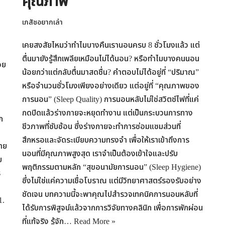
คุณภาพ
เภสัชอยากเล่า
เคยสงสัยไหมว่าทำไมบางคืนเรานอนครบ 8 ชั่วโมงแล้ว แต่
ตื่นมายังรู้สึกเพลียเหมือนไม่ได้นอน? หรือทำไมบางคนนอน
อย
น้อยกว่าแต่กลับตื่นมาสดชื่น? คำตอบไม่ได้อยู่ที่ “ปริมาณ”
หรือจำนวนชั่วโมงเพียงอย่างเดียว แต่อยู่ที่ “คุณภาพของ
การนอน” (Sleep Quality) การนอนหลับไม่ใช่สวิตช์ไฟที่แค่
กดปิดแล้วร่างกายจะหยุดทำงาน แต่เป็นกระบวนการทาง
ก
ชีวภาพที่ซับซ้อน ซึ่งร่างกายจะทำการซ่อมแซมส่วนที่
สึกหรอและจัดระเบียบความทรงจำ เพื่อให้เราเข้าถึงการ
าย
นอนที่มีคุณภาพสูงสุด เราจำเป็นต้องเข้าใจและปรับ
ย
พฤติกรรมตามหลัก “สุขอนามัยการนอน” (Sleep Hygiene)
ร
ซึ่งไม่ใช่แค่ความเชื่อโบราณ แต่มีวิทยาศาสตร์รองรับอย่าง
ชัดเจน บทความนี้จะพาคุณไปสำรวจเทคนิคการนอนหลับที่
1.
ได้รับการพิสูจน์แล้วจากการวิจัยทางคลินิก เพื่อการพักผ่อน
ที่แท้จริง รู้จัก…
Read More »