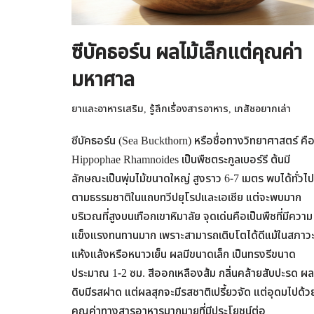
ซีบัคธอร์น ผลไม้เล็กแต่คุณค่า
มหาศาล
ยาและอาหารเสริม
,
รู้ลึกเรื่องสารอาหาร
,
เภสัชอยากเล่า
ซีบัคธอร์น (Sea Buckthorn) หรือชื่อทางวิทยาศาสตร์ คื
Hippophae Rhamnoides เป็นพืชตระกูลเบอร์รี ต้นมี
ลักษณะเป็นพุ่มไม้ขนาดใหญ่ สูงราว 6-7 เมตร พบได้ทั่วไป
ตามธรรมชาติในแถบทวีปยุโรปและเอเชีย แต่จะพบมาก
บริเวณที่สูงบนเทือกเขาหิมาลัย จุดเด่นคือเป็นพืชที่มีความ
แข็งแรงทนทานมาก เพราะสามารถเติบโตได้ดีแม้ในสภาวะท
แห้งแล้งหรือหนาวเย็น ผลมีขนาดเล็ก เป็นทรงรีขนาด
ประมาณ 1-2 ซม. สีออกเหลืองส้ม กลิ่นคล้ายสับปะรด ผล
ดิบมีรสฝาด แต่ผลสุกจะมีรสชาติเปรี้ยวจัด แต่อุดมไปด้ว
คุณค่าทางสารอาหารมากมายที่มีประโยชน์ต่อ