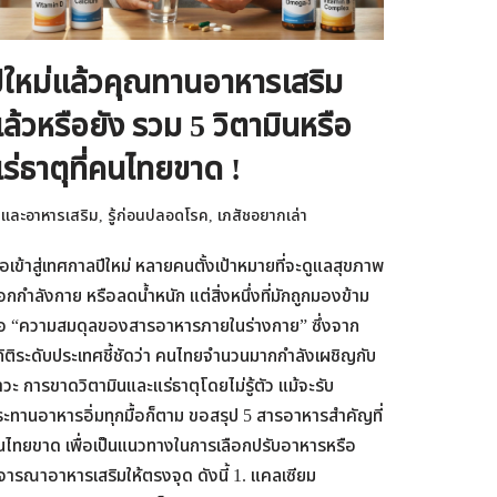
ีใหม่แล้วคุณทานอาหารเสริม
ล้วหรือยัง รวม 5 วิตามินหรือ
ร่ธาตุที่คนไทยขาด !
และอาหารเสริม
,
รู้ก่อนปลอดโรค
,
เภสัชอยากเล่า
ื่อเข้าสู่เทศกาลปีใหม่ หลายคนตั้งเป้าหมายที่จะดูแลสุขภาพ
กกำลังกาย หรือลดน้ำหนัก แต่สิ่งหนึ่งที่มักถูกมองข้าม
ือ “ความสมดุลของสารอาหารภายในร่างกาย” ซึ่งจาก
ิติระดับประเทศชี้ชัดว่า คนไทยจำนวนมากกำลังเผชิญกับ
วะ การขาดวิตามินและแร่ธาตุโดยไม่รู้ตัว แม้จะรับ
ะทานอาหารอิ่มทุกมื้อก็ตาม ขอสรุป 5 สารอาหารสำคัญที่
นไทยขาด เพื่อเป็นแนวทางในการเลือกปรับอาหารหรือ
จารณาอาหารเสริมให้ตรงจุด ดังนี้ 1. แคลเซียม