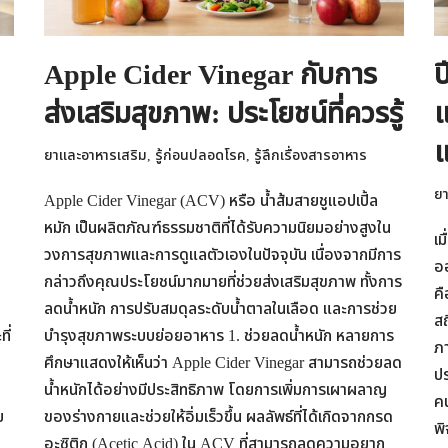
Apple Cider Vinegar กับการ
ป
ส่งเสริมสุขภาพ: ประโยชน์ที่ควรรู้
แ
แ
ยาและอาหารเสริม
,
รู้ก่อนปลอดโรค
,
รู้ลึกเรื่องสารอาหาร
ยา
อ
Apple Cider Vinegar (ACV) หรือ น้ำส้มสายชูแอปเปิ้ล
หมัก เป็นผลิตภัณฑ์ธรรมชาติที่ได้รับความนิยมอย่างสูงใน
เม
วงการสุขภาพและการดูแลตัวเองในปัจจุบัน เนื่องจากมีการ
ออ
กล่าวถึงคุณประโยชน์มากมายที่ช่วยส่งเสริมสุขภาพ ทั้งการ
ค
ลดน้ำหนัก การปรับสมดุลระดับน้ำตาลในเลือด และการช่วย
สถ
ี่
บำรุงสุขภาพระบบย่อยอาหาร 1. ช่วยลดน้ำหนัก หลายการ
ภา
ศึกษาแสดงให้เห็นว่า Apple Cider Vinegar สามารถช่วยลด
ปร
น้ำหนักได้อย่างมีประสิทธิภาพ โดยการเพิ่มการเผาผลาญ
ค
ย
ของร่างกายและช่วยให้อิ่มเร็วขึ้น ผลลัพธ์ที่ได้เกิดจากกรด
พิ
อะซิติก (Acetic Acid) ใน ACV ที่สามารถลดความอยาก