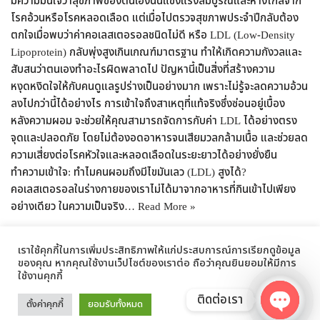
มีความมั่นใจว่าสุขภาพของตนเองนั้นแข็งแรงสมบูรณ์และห่างไกลจาก
โรคอ้วนหรือโรคหลอดเลือด แต่เมื่อไปตรวจสุขภาพประจำปีกลับต้อง
ตกใจเมื่อพบว่าค่าคอเลสเตอรอลชนิดไม่ดี หรือ LDL (Low-Density
Lipoprotein) กลับพุ่งสูงเกินเกณฑ์มาตรฐาน ทำให้เกิดความกังวลและ
สับสนว่าตนเองทำอะไรผิดพลาดไป ปัญหานี้เป็นสิ่งที่สร้างความ
หงุดหงิดใจให้กับคนดูแลรูปร่างเป็นอย่างมาก เพราะไม่รู้จะลดความอ้วน
ลงไปกว่านี้ได้อย่างไร การเข้าใจถึงสาเหตุที่แท้จริงซึ่งซ่อนอยู่เบื้อง
หลังความผอม จะช่วยให้คุณสามารถจัดการกับค่า LDL ได้อย่างตรง
จุดและปลอดภัย โดยไม่ต้องอดอาหารจนเสียมวลกล้ามเนื้อ และช่วยลด
ความเสี่ยงต่อโรคหัวใจและหลอดเลือดในระยะยาวได้อย่างยั่งยืน
ทำความเข้าใจ: ทำไมคนผอมถึงมีไขมันเลว (LDL) สูงได้?
คอเลสเตอรอลในร่างกายของเราไม่ได้มาจากอาหารที่กินเข้าไปเพียง
อย่างเดียว ในความเป็นจริง…
Read More »
เราใช้คุกกี้ในการเพิ่มประสิทธิภาพให้แก่ประสบการณ์การเรียกดูข้อมูล
ของคุณ หากคุณใช้งานเว็ปไซต์ของเราต่อ ถือว่าคุณยินยอมให้มีการ
ใช้งานคุกกี้
ติดต่อเรา
ตั้งค่าคุกกี้
ยอมรับทั้งหมด