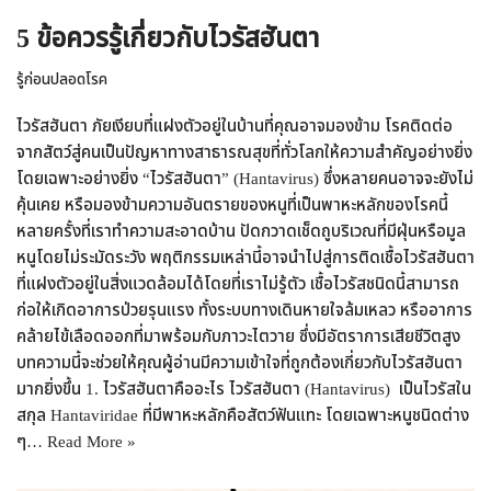
5 ข้อควรรู้เกี่ยวกับไวรัสฮันตา
รู้ก่อนปลอดโรค
ไวรัสฮันตา ภัยเงียบที่แฝงตัวอยู่ในบ้านที่คุณอาจมองข้าม โรคติดต่อ
จากสัตว์สู่คนเป็นปัญหาทางสาธารณสุขที่ทั่วโลกให้ความสำคัญอย่างยิ่ง
โดยเฉพาะอย่างยิ่ง “ไวรัสฮันตา” (Hantavirus) ซึ่งหลายคนอาจจะยังไม่
คุ้นเคย หรือมองข้ามความอันตรายของหนูที่เป็นพาหะหลักของโรคนี้
หลายครั้งที่เราทำความสะอาดบ้าน ปัดกวาดเช็ดถูบริเวณที่มีฝุ่นหรือมูล
หนูโดยไม่ระมัดระวัง พฤติกรรมเหล่านี้อาจนำไปสู่การติดเชื้อไวรัสฮันตา
ที่แฝงตัวอยู่ในสิ่งแวดล้อมได้โดยที่เราไม่รู้ตัว เชื้อไวรัสชนิดนี้สามารถ
ก่อให้เกิดอาการป่วยรุนแรง ทั้งระบบทางเดินหายใจล้มเหลว หรืออาการ
คล้ายไข้เลือดออกที่มาพร้อมกับภาวะไตวาย ซึ่งมีอัตราการเสียชีวิตสูง
บทความนี้จะช่วยให้คุณผู้อ่านมีความเข้าใจที่ถูกต้องเกี่ยวกับไวรัสฮันตา
มากยิ่งขึ้น 1. ไวรัสฮันตาคืออะไร ไวรัสฮันตา (Hantavirus) เป็นไวรัสใน
สกุล Hantaviridae ที่มีพาหะหลักคือสัตว์ฟันแทะ โดยเฉพาะหนูชนิดต่าง
ๆ…
Read More »