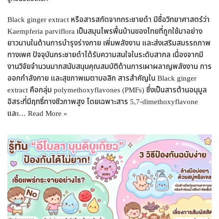
Black ginger extract หรือสารสกัดจากกระชายดำ มีชื่อวิทยาศาสตร์ว่า
Kaempferia parviflora เป็นสมุนไพรพื้นบ้านของไทยที่ถูกใช้มาอย่าง
ยาวนานในด้านการบำรุงร่างกาย เพิ่มพลังงาน และส่งเสริมสมรรถภาพ
ทางเพศ ปัจจุบันกระชายดำได้รับความสนใจในระดับสากล เนื่องจากมี
งานวิจัยจำนวนมากสนับสนุนคุณสมบัติด้านการเผาผลาญพลังงาน การ
ออกกำลังกาย และสุขภาพเมตาบอลิก สารสำคัญใน Black ginger
extract คือกลุ่ม polymethoxyflavones (PMFs) ซึ่งเป็นสารต้านอนุมูล
อิสระที่มีฤทธิ์ทางชีวภาพสูง โดยเฉพาะสาร 5,7-dimethoxyflavone
และ…
Read More »