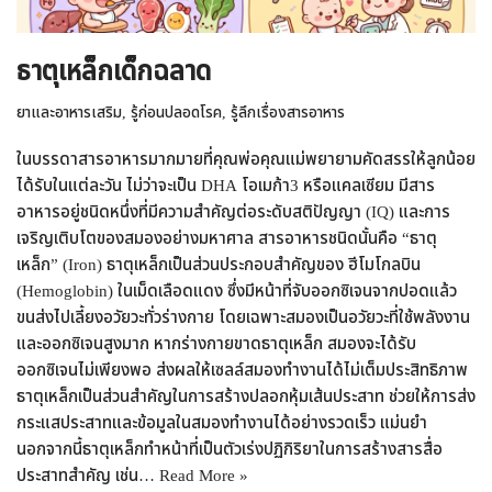
ธาตุเหล็กเด็กฉลาด
ยาและอาหารเสริม
,
รู้ก่อนปลอดโรค
,
รู้ลึกเรื่องสารอาหาร
ในบรรดาสารอาหารมากมายที่คุณพ่อคุณแม่พยายามคัดสรรให้ลูกน้อย
ได้รับในแต่ละวัน ไม่ว่าจะเป็น DHA โอเมก้า3 หรือแคลเซียม มีสาร
อาหารอยู่ชนิดหนึ่งที่มีความสำคัญต่อระดับสติปัญญา (IQ) และการ
เจริญเติบโตของสมองอย่างมหาศาล สารอาหารชนิดนั้นคือ “ธาตุ
เหล็ก” (Iron) ธาตุเหล็กเป็นส่วนประกอบสำคัญของ ฮีโมโกลบิน
(Hemoglobin) ในเม็ดเลือดแดง ซึ่งมีหน้าที่จับออกซิเจนจากปอดแล้ว
ขนส่งไปเลี้ยงอวัยวะทั่วร่างกาย โดยเฉพาะสมองเป็นอวัยวะที่ใช้พลังงาน
และออกซิเจนสูงมาก หากร่างกายขาดธาตุเหล็ก สมองจะได้รับ
ออกซิเจนไม่เพียงพอ ส่งผลให้เซลล์สมองทำงานได้ไม่เต็มประสิทธิภาพ
ธาตุเหล็กเป็นส่วนสำคัญในการสร้างปลอกหุ้มเส้นประสาท ช่วยให้การส่ง
กระแสประสาทและข้อมูลในสมองทำงานได้อย่างรวดเร็ว แม่นยำ
นอกจากนี้ธาตุเหล็กทำหน้าที่เป็นตัวเร่งปฏิกิริยาในการสร้างสารสื่อ
ประสาทสำคัญ เช่น…
Read More »