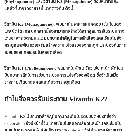
(Phylloquinone)
และ
วิตามิน K2 (Menaquinone)
ซึ่งมีหน้าที่และ
แหล่งที่มาจากอาหารที่แตกต่างกัน ดังนี้
วิตามิน K2 (Menaquinone):
พบมากในอาหารหมักดอง เช่น ไข่แดง
เนย นัตโตะ ชีส นอกจากนี้ยังสามารถสร้างได้จากจุลินทรีย์ในระบบทาง
เดินอาหาร วิตามิน K2 มี
บทบาทสำคัญในการลำเลียงแคลเซียมไปยัง
กระดูกและฟัน
ช่วยเสริมสร้างความแข็งแรงของกระดูก และป้องกันการ
สะสมของแคลเซียมในหลอดเลือด
วิตามิน K1 (Phylloquinone):
พบมากในผักใบเขียว เช่น คะน้า ผักโขม
มีบทบาทหลักในการช่วยกระบวนการแข็งตัวของเลือด ซึ่งจำเป็นเมื่อ
ร่างกายเกิดบาดแผลและต้องการหยุดเลือด
ทำไมจึงควรรับประทาน Vitamin K2?
Vitamin K2 มีบทบาทสำคัญในการกระตุ้นโปรตีนชนิดหนึ่งที่ชื่อว่า
osteocalcin ซึ่งมีหน้าที่จับแคลเซียมในหลอดเลือดและนำแคลเซียมไป
สะสมในกระดูกและฟันให้แข็งแรง Vitamin K2 จึงไม่เพียงแค่ช่วยเสริม