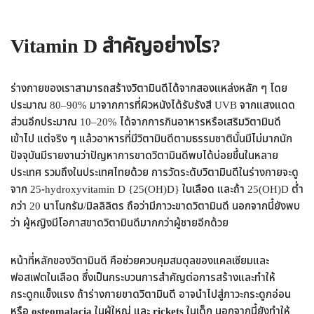
Vitamin D สำคัญอย่างไร?
ร่างกายของเราสามารถสร้างวิตามินดีได้จากสองแหล่งหลัก ๆ โดย
ประมาณ 80–90% มาจากการที่ผิวหนังได้รับรังสี UVB จากแสงแดด
ส่วนอีกประมาณ 10–20% ได้จากการกินอาหารหรือเสริมวิตามินดี
เข้าไป แต่จริง ๆ แล้วอาหารที่มีวิตามินดีตามธรรมชาตินั้นมีไม่มากนัก
ปัจจุบันมีรายงานว่าปัญหาการขาดวิตามินดีพบได้บ่อยขึ้นในหลาย
ประเทศ รวมถึงในประเทศไทยด้วย การวัดระดับวิตามินดีในร่างกายจะดู
จาก 25-hydroxyvitamin D {25(OH)D} ในเลือด และถ้า 25(OH)D ต่ำ
กว่า 20 นาโนกรัม/มิลลิลิตร ถือว่ามีภาวะขาดวิตามินดี นอกจากนี้ยังพบ
ว่า ผู้หญิงมีโอกาสขาดวิตามินดีมากกว่าผู้ชายอีกด้วย
หน้าที่หลักของวิตามินดี คือช่วยควบคุมสมดุลของแคลเซียมและ
ฟอสเฟตในเลือด ซึ่งเป็นกระบวนการสำคัญต่อการสร้างและทำให้
กระดูกแข็งแรง ถ้าร่างกายขาดวิตามินดี อาจนำไปสู่ภาวะกระดูกอ่อน
หรือ
osteomalacia
ในผู้ใหญ่ และ
rickets
ในเด็ก นอกจากนี้ยังทำให้