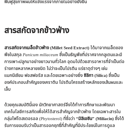
ฟื้นฟูสุขภาพผมให้แข็งแรงจากภายในอย่างยั่งยืน
สารสกัดจากข้าวฟ่าง
สารสกัดจากเมล็ดข้าวฟ่าง (Millet Seed Extract)
ได้มาจากเมล็ดของ
พืชในสกุล
Panicum miliaceum
ซึ่งเป็นธัญพืชที่ปราศจากกลูเตนและมี
การเพาะปลูกมาอย่างยาวนานทั่วโลก อุดมไปด้วยสารอาหารที่จำเป็นต่อ
ร่างกายหลากหลายชนิด ไม่ว่าจะเป็นโปรตีน แร่ธาตุต่างๆ เช่น
แมกนีเซียม ฟอสฟอรัส และโดยเฉพาะอย่างยิ่ง
ซิลิกา (Silica)
ซึ่งเป็น
องค์ประกอบสำคัญของเคราติน โปรตีนโครงสร้างหลักของเส้นผมและ
เล็บ
ด้วยคุณสมบัตินี้เอง นักวิทยาศาสตร์จึงได้ทำการศึกษาและพัฒนา
เทคโนโลยีการสกัดเพื่อให้ได้สารสำคัญจากข้าวฟ่าง โดยเฉพาะสารใน
กลุ่มไฟโตสเตอรอล (Phytosterol) ที่ชื่อว่า
“มิลิเอซิน” (Miliacin)
ซึ่งได้
รับการยอมรับว่าเป็นสารออกฤทธิ์ที่สำคัญที่มีประโยชน์ในการดูแล