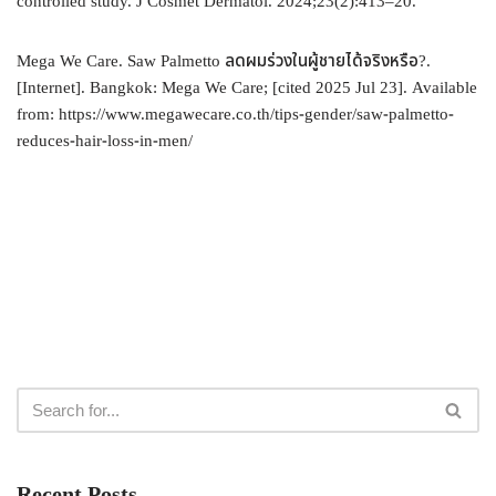
controlled study. J Cosmet Dermatol. 2024;23(2):413–20.
Mega We Care. Saw Palmetto ลดผมร่วงในผู้ชายได้จริงหรือ?.
[Internet]. Bangkok: Mega We Care; [cited 2025 Jul 23]. Available
from: https://www.megawecare.co.th/tips-gender/saw-palmetto-
reduces-hair-loss-in-men/
Recent Posts