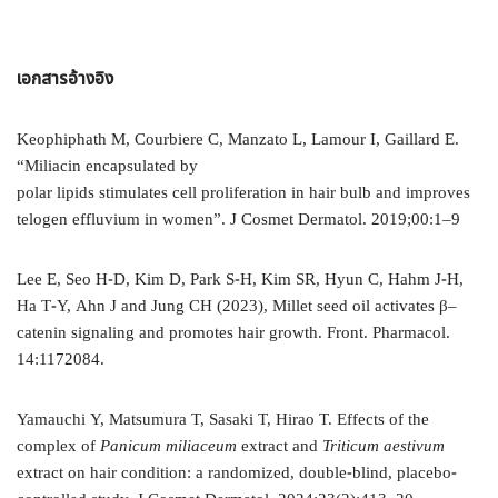
เอกสารอ้างอิง
Keophiphath M, Courbiere C, Manzato L, Lamour I, Gaillard E.
“Miliacin encapsulated by
polar lipids stimulates cell proliferation in hair bulb and improves
telogen effluvium in women”. J Cosmet Dermatol. 2019;00:1–9
Lee E, Seo H-D, Kim D, Park S-H, Kim SR, Hyun C, Hahm J-H,
Ha T-Y, Ahn J and Jung CH (2023), Millet seed oil activates β–
catenin signaling and promotes hair growth. Front. Pharmacol.
14:1172084.
Yamauchi Y, Matsumura T, Sasaki T, Hirao T. Effects of the
complex of
Panicum miliaceum
extract and
Triticum aestivum
extract on hair condition: a randomized, double-blind, placebo-