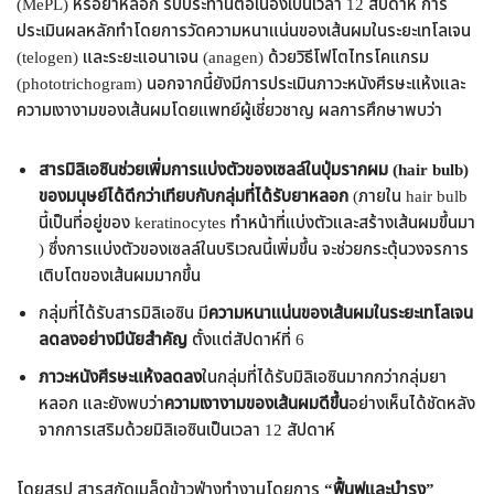
(MePL) หรือยาหลอก รับประทานต่อเนื่องเป็นเวลา 12 สัปดาห์ การ
ประเมินผลหลักทำโดยการวัดความหนาแน่นของเส้นผมในระยะเทโลเจน
(telogen) และระยะแอนาเจน (anagen) ด้วยวิธีโฟโตไทรโคแกรม
(phototrichogram) นอกจากนี้ยังมีการประเมินภาวะหนังศีรษะแห้งและ
ความเงางามของเส้นผมโดยแพทย์ผู้เชี่ยวชาญ ผลการศึกษาพบว่า
สารมิลิเอซินช่วยเพิ่มการแบ่งตัวของเซลล์ในปุ่มรากผม (hair bulb)
ของมนุษย์ได้ดีกว่าเทียบกับกลุ่มที่ได้รับยาหลอก
(ภายใน hair bulb
นี้เป็นที่อยู่ของ keratinocytes ทำหน้าที่แบ่งตัวและสร้างเส้นผมขึ้นมา
) ซึ่งการแบ่งตัวของเซลล์ในบริเวณนี้เพิ่มขึ้น จะช่วยกระตุ้นวงจรการ
เติบโตของเส้นผมมากขึ้น
กลุ่มที่ได้รับสารมิลิเอซิน มี
ความหนาแน่นของเส้นผมในระยะเทโลเจน
ลดลงอย่างมีนัยสำคัญ
ตั้งแต่สัปดาห์ที่ 6
ภาวะหนังศีรษะแห้งลดลง
ในกลุ่มที่ได้รับมิลิเอซินมากกว่ากลุ่มยา
หลอก และยังพบว่า
ความเงางามของเส้นผมดีขึ้น
อย่างเห็นได้ชัดหลัง
จากการเสริมด้วยมิลิเอซินเป็นเวลา 12 สัปดาห์
โดยสรุป สารสกัดเมล็ดข้าวฟ่างทำงานโดยการ
“ฟื้นฟูและบำรุง”