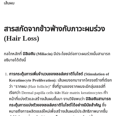
เส้นผม
สารสกัดจากข้าวฟ่างกับ
ภาวะผมร่วง
(Hair Loss)
กลไกหลักที่
มิลิเอซิน (Miliacin)
มีประโยชน์ต่อภาวะผมร่วงนั้นสามารถ
อธิบายได้ดังนี้
การกระตุ้นการเพิ่มจำนวนของเซลล์เคราติโนไซต์ (Stimulation of
Keratinocyte Proliferation):
เส้นผมงอกมาจากโครงสร้างที่เรียก
ว่า “รากผม (Hair follicle)” ซึ่งที่ฐานของรากผมจะมีกลุ่มเซลล์ที่
เรียกว่า Dermal papilla cells และ Hair matrix keratinocytes ทำ
หน้าที่แบ่งตัวและสร้างเส้นผมขึ้นมา งานวิจัยพบว่า
มิลิเอซินสามารถ
กระตุ้นการแบ่งตัวของเซลล์เคราติโนไซต์ได้อย่างมีนัยสำคัญ
ซึ่ง
หมายถึงการผลิตเซลล์ใหม่เพื่อสร้างเส้นผมมีประสิทธิภาพมากขึ้น