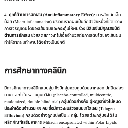
4.
ฤทธิ์ต้านการอักเสบ (Anti-inflammatory Effect):
การอักเสบเล็ก
น้อย (Micro-inflammation) บริเวณรากผมเป็นอีกปัจจัยหนึ่งที่ขัดขวาง
การเจริญเติบโตของเส้นผมและกระตุ้นให้ผมร่วง
มิลิเอซินมีคุณสมบัติ
ต้านการอักเสบ
ช่วยลดสภาวะที่ไม่เอื้ออำนวยต่อการเติบโตของเส้นผม
ทำให้รากผมทำงานได้อย่างเป็นปกติ
การศึกษาทางคลินิก
มีการศึกษาทางคลินิกแบบสุ่ม ซึ่งมีกลุ่มควบคุมด้วยยาหลอก ปกปิดสอง
ทาง และทำในหลายศูนย์วิจัย (placebo-controlled, multicentric,
randomized, double-blind trial)
กลุ่มตัวอย่างคือ ผู้หญิงที่ยังไม่หมด
ประจำเดือนจำนวน 65 คน ซึ่งมีภาวะผมร่วงแบบเทโลเจน (Telogen
Effluvium)
กลุ่มตัวอย่างถูกแบ่งเป็น 2 กลุ่ม โดยแต่ละกลุ่มจะได้รับ
ผลิตภัณฑ์เสริมอาหาร Miliacin encapsulated within Polar Lipids