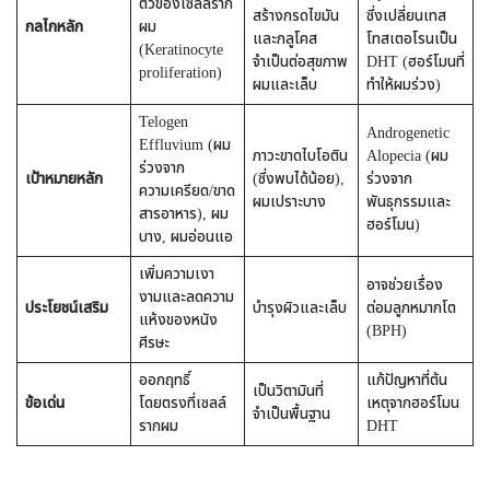
ตัวของเซลล์ราก
สร้างกรดไขมัน
ซึ่งเปลี่ยนเทส
กลไกหลัก
ผม
และกลูโคส
โทสเตอโรนเป็น
(Keratinocyte
จำเป็นต่อสุขภาพ
DHT (ฮอร์โมนที่
proliferation)
ผมและเล็บ
ทำให้ผมร่วง)
Telogen
Androgenetic
Effluvium (ผม
ภาวะขาดไบโอติน
Alopecia (ผม
ร่วงจาก
เป้าหมายหลัก
(ซึ่งพบได้น้อย),
ร่วงจาก
ความเครียด/ขาด
ผมเปราะบาง
พันธุกรรมและ
สารอาหาร), ผม
ฮอร์โมน)
บาง, ผมอ่อนแอ
เพิ่มความเงา
อาจช่วยเรื่อง
งามและลดความ
ประโยชน์เสริม
บำรุงผิวและเล็บ
ต่อมลูกหมากโต
แห้งของหนัง
(BPH)
ศีรษะ
ออกฤทธิ์
แก้ปัญหาที่ต้น
เป็นวิตามินที่
ข้อเด่น
โดยตรงที่เซลล์
เหตุจากฮอร์โมน
จำเป็นพื้นฐาน
รากผม
DHT