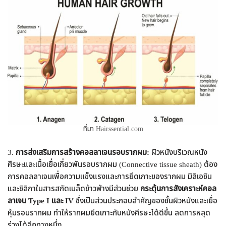
ที่มา Hairssential.com
3.
การส่งเสริมการสร้างคอลลาเจนรอบรากผม:
ผิวหนังบริเวณหนัง
ศีรษะและเนื้อเยื่อเกี่ยวพันรอบรากผม (Connective tissue sheath) ต้อง
การคอลลาเจนเพื่อความแข็งแรงและการยึดเกาะของรากผม มิลิเอซิน
และซิลิกาในสารสกัดเมล็ดข้าวฟ่างมีส่วนช่วย
กระตุ้นการสังเคราะห์คอล
ลาเจน Type I และ IV
ซึ่งเป็นส่วนประกอบสำคัญของชั้นผิวหนังและเยื่อ
หุ้มรอบรากผม ทำให้รากผมยึดเกาะกับหนังศีรษะได้ดีขึ้น ลดการหลุด
ร่วงได้อีกทางหนึ่ง