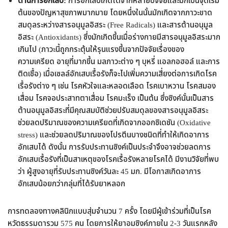
ต้านการอักเสบ:
การอักเสบเกิดได้จากหลายปัจจัยและมักเป็นจุดเริ่ม
ต้นของปัญหาสุขภาพมากมาย โดยหนึ่งในนั้นมักเกิดจากภาวะขาด
สมดุลระหว่างสารอนุมูลอิสระ (Free Radicals) และสารต้านอนุมูล
อิสระ (Antioxidants) ซึ่งมักเกิดขึ้นเมื่อร่างกายมีสารอนุมูลอิสระมาก
เกินไป (ภาวะนี้ถูกกระตุ้นให้รุนแรงขึ้นจากปัจจัยเรื่องของ
ความเครียด อายุที่มากขึ้น มลภาวะต่าง ๆ บุหรี่ แอลกอฮอล์ และการ
ติดเชื้อ) เมื่อเซลล์อักเสบเรื้อรังก็จะไปเพิ่มความเสี่ยงต่อการเกิดโรค
เรื้อรังต่าง ๆ เช่น โรคหัวใจและหลอดเลือด โรคเบาหวาน โรคสมอง
เสื่อม โรคจอประสาทตาเสื่อม โรคมะเร็ง เป็นต้น ซึ่งซิงค์นั้นเป็นสาร
ต้านอนุมูลอิสระที่มีคุณสมบัติช่วยปรับสมดุลของสารอนุมูลอิสระ
ช่วยลดปริมาณของความเครียดที่เกิดจากออกซิเดชัน (Oxidative
stress) และช่วยลดปริมาณของโปรตีนบางชนิดที่ทำให้เกิดอาการ
อักเสบได้ ดังนั้น การรับประทานซิงค์เป็นประจำจึงอาจช่วยลดการ
อักเสบเรื้อรังที่เป็นสาเหตุของโรคเรื้อรังหลายโรคได้ มีงานวิจัยที่พบ
ว่า ผู้สูงอายุที่รับประทานซิงค์วันละ 45 มก. มีโอกาสเกิดอาการ
อักเสบน้อยกว่ากลุ่มที่ได้รับยาหลอก
การทดลองทางคลินิกแบบสุ่มจำนวน 7 ครั้ง โดยมีผู้เข้าร่วมที่เป็นโรค
หวัดธรรมดารวม 575 คน โดยการให้ยาอมซิงค์ภายใน 2-3 วันแรกหลัง