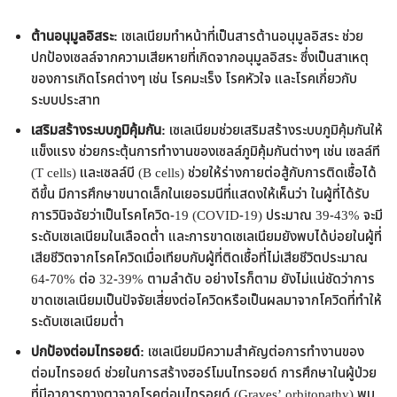
ต้านอนุมูลอิสระ:
เซเลเนียมทำหน้าที่เป็นสารต้านอนุมูลอิสระ ช่วย
ปกป้องเซลล์จากความเสียหายที่เกิดจากอนุมูลอิสระ ซึ่งเป็นสาเหตุ
ของการเกิดโรคต่างๆ เช่น โรคมะเร็ง โรคหัวใจ และโรคเกี่ยวกับ
ระบบประสาท
เสริมสร้างระบบภูมิคุ้มกัน:
เซเลเนียมช่วยเสริมสร้างระบบภูมิคุ้มกันให้
แข็งแรง ช่วยกระตุ้นการทำงานของเซลล์ภูมิคุ้มกันต่างๆ เช่น เซลล์ที
(T cells) และเซลล์บี (B cells) ช่วยให้ร่างกายต่อสู้กับการติดเชื้อได้
ดีขึ้น มีการศึกษาขนาดเล็กในเยอรมนีที่แสดงให้เห็นว่า ในผู้ที่ได้รับ
การวินิจฉัยว่าเป็นโรคโควิด-19 (COVID-19) ประมาณ 39-43% จะมี
ระดับเซเลเนียมในเลือดต่ำ และการขาดเซเลเนียมยังพบได้บ่อยในผู้ที่
เสียชีวิตจากโรคโควิดเมื่อเทียบกับผู้ที่ติดเชื้อที่ไม่เสียชีวิตประมาณ
64-70% ต่อ 32-39% ตามลำดับ อย่างไรก็ตาม ยังไม่แน่ชัดว่าการ
ขาดเซเลเนียมเป็นปัจจัยเสี่ยงต่อโควิดหรือเป็นผลมาจากโควิดที่ทำให้
ระดับเซเลเนียมต่ำ
ปกป้องต่อมไทรอยด์:
เซเลเนียมมีความสำคัญต่อการทำงานของ
ต่อมไทรอยด์ ช่วยในการสร้างฮอร์โมนไทรอยด์ การศึกษาในผู้ป่วย
ที่มีอาการทางตาจากโรคต่อมไทรอยด์ (Graves’ orbitopathy) พบ