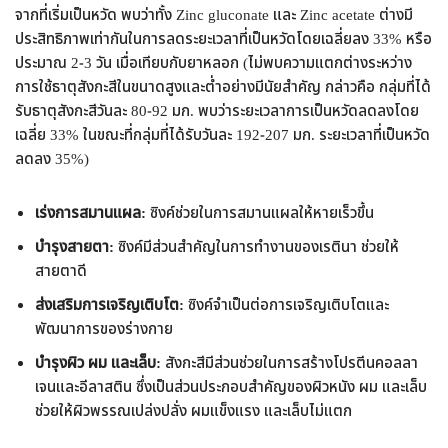
จากที่เริ่มเป็นหวัด พบว่าทั้ง Zinc gluconate และ Zinc acetate ต่างมี
ประสิทธิภาพเท่ากันในการลดระยะเวลาที่เป็นหวัดโดยเฉลี่ยลง 33% หรือ
ประมาณ 2-3 วัน เมื่อเทียบกับยาหลอก (ไม่พบความแตกต่างระหว่าง
การใช้ธาตุสังกะสีในขนาดสูงและต่ำอย่างมีนัยสำคัญ กล่าวคือ กลุ่มที่ได้
รับธาตุสังกะสีวันละ 80-92 มก. พบว่าระยะเวลาการเป็นหวัดลดลงโดย
เฉลี่ย 33% ในขณะที่กลุ่มที่ได้รับวันละ 192-207 มก. ระยะเวลาที่เป็นหวัด
ลดลง 35%)
เร่งการสมานแผล:
ซิงค์ช่วยในการสมานแผลให้หายเร็วขึ้น
บำรุงสายตา:
ซิงค์มีส่วนสำคัญในการทำงานของเรตินา ช่วยให้
สายตาดี
ส่งเสริมการเจริญเติบโต:
ซิงค์จำเป็นต่อการเจริญเติบโตและ
พัฒนาการของร่างกาย
บำรุงผิว ผม และเล็บ:
สังกะสีมีส่วนช่วยในการสร้างโปรตีนคอลลา
เจนและอีลาสติน ซึ่งเป็นส่วนประกอบสำคัญของผิวหนัง ผม และเล็บ
ช่วยให้ผิวพรรณเปล่งปลั่ง ผมแข็งแรง และเล็บไม่แตก