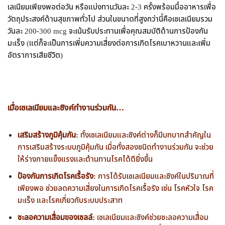
เลเนียมเพียงพอต่อวัน หรือแบ่งทานวันละ 2-3 ครั้งพร้อมมื้ออาหารเพื่อ
วัตถุประสงค์ด้านสุขภาพทั่วไป ส่วนในขนาดที่สูงกว่านี้คือเซเลเนียมรวม
วันละ 200-300 mcg จะเน้นรับประทานเพื่อคุณสมบัติด้านการป้องกัน
มะเร็ง (แต่ก็จะเป็นการเพิ่มความเสี่ยงต่อการเกิดโรคเบาหวานและเพิ่ม
อัตราการเสียชีวิต)
เมื่อเซเลเนียมและซิงค์ทำงานร่วมกัน…
เสริมสร้างภูมิคุ้มกัน:
ทั้งเซเลเนียมและซิงค์ต่างก็มีบทบาทสำคัญใน
การเสริมสร้างระบบภูมิคุ้มกัน เมื่อทั้งสองชนิดทำงานร่วมกัน จะช่วย
ให้ร่างกายแข็งแรงและต้านทานโรคได้ดียิ่งขึ้น
ป้องกันการเกิดโรคเรื้อรัง:
การได้รับเซเลเนียมและซิงค์ในปริมาณที่
เพียงพอ ช่วยลดความเสี่ยงในการเกิดโรคเรื้อรัง เช่น โรคหัวใจ โรค
มะเร็ง และโรคเกี่ยวกับระบบประสาท
ชะลอความเสื่อมของเซลล์:
เซเลเนียมและซิงค์ช่วยชะลอความเสื่อม