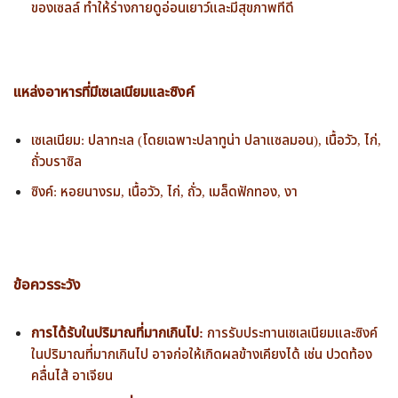
ของเซลล์ ทำให้ร่างกายดูอ่อนเยาว์และมีสุขภาพที่ดี
แหล่งอาหารที่มีเซเลเนียมและซิงค์
เซเลเนียม: ปลาทะเล (โดยเฉพาะปลาทูน่า ปลาแซลมอน), เนื้อวัว, ไก่,
ถั่วบราซิล
ซิงค์: หอยนางรม, เนื้อวัว, ไก่, ถั่ว, เมล็ดฟักทอง, งา
ข้อควรระวัง
การได้รับในปริมาณที่มากเกินไป:
การรับประทานเซเลเนียมและซิงค์
ในปริมาณที่มากเกินไป อาจก่อให้เกิดผลข้างเคียงได้ เช่น ปวดท้อง
คลื่นไส้ อาเจียน