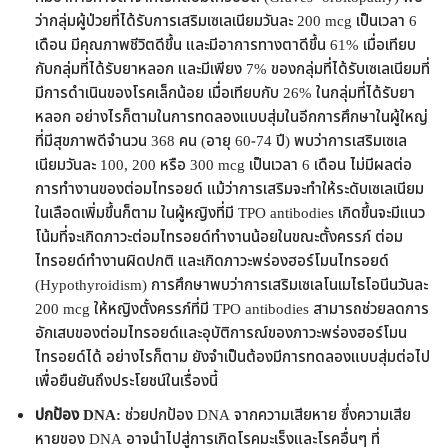
ว่ากลุ่มผู้ป่วยที่ได้รับการเสริมเซเลเนียมวันละ 200 mcg เป็นเวลา 6
เดือน มีคุณภาพชีวิตดีขึ้น และมีอาการทางตาดีขึ้น 61% เมื่อเทียบ
กับกลุ่มที่ได้รับยาหลอก และมีเพียง 7% ของกลุ่มที่ได้รับเซเลเนียมที่
มีการดำเนินของโรคเล็กน้อย เมื่อเทียบกับ 26% ในกลุ่มที่ได้รับยา
หลอก อย่างไรก็ตามในการทดลองแบบสุ่มในอีกการศึกษาในผู้ใหญ่
ที่มีสุขภาพดีจำนวน 368 คน (อายุ 60-74 ปี) พบว่าการเสริมเซเล
เนียมวันละ 100, 200 หรือ 300 mcg เป็นเวลา 6 เดือน ไม่มีผลต่อ
การทำงานของต่อมไทรอยด์ แม้ว่าการเสริมจะทำให้ระดับเซเลเนียม
ในเลือดเพิ่มขึ้นก็ตาม ในผู้หญิงที่มี TPO antibodies เกิดขึ้นจะมีแนว
โน้มที่จะเกิดภาวะต่อมไทรอยด์ทำงานน้อยในขณะตั้งครรภ์ ต่อม
ไทรอยด์ทำงานผิดปกติ และเกิดภาวะพร่องฮอร์โมนไทรอยด์
(Hypothyroidism) การศึกษาพบว่าการเสริมเซเลโนเมไธโอนีนวันละ
200 mcg ให้หญิงตั้งครรภ์ที่มี TPO antibodies สามารถช่วยลดการ
อักเสบของต่อมไทรอยด์และอุบัติการณ์ของภาวะพร่องฮอร์โมน
ไทรอยด์ได้ อย่างไรก็ตาม ยังจำเป็นต้องมีการทดลองแบบสุ่มต่อไป
เพื่อยืนยันถึงประโยชน์ในเรื่องนี้
ปกป้อง DNA:
ช่วยปกป้อง DNA จากความเสียหาย ซึ่งความเสีย
หายของ DNA อาจนำไปสู่การเกิดโรคมะเร็งและโรคอื่นๆ ที่