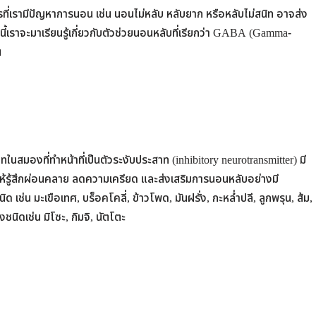
ี่เรามีปัญหาการนอน เช่น นอนไม่หลับ หลับยาก หรือหลับไม่สนิท อาจส่ง
้เราจะมาเรียนรู้เกี่ยวกับตัวช่วยนอนหลับที่เรียกว่า GABA (Gamma-
น
มองที่ทำหน้าที่เป็นตัวระงับประสาท (inhibitory neurotransmitter) มี
ู้สึกผ่อนคลาย ลดความเครียด และส่งเสริมการนอนหลับอย่างมี
 มะเขือเทศ, บร็อคโคลี่, ข้าวโพด, มันฝรั่ง, กะหล่ำปลี, ลูกพรุน, ส้ม,
นิดเช่น มิโซะ, กิมจิ, นัตโตะ