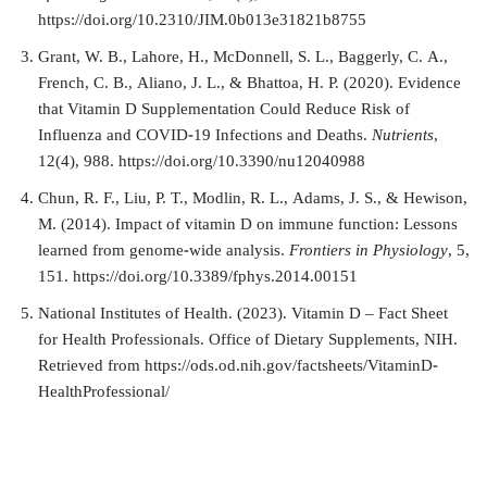
https://doi.org/10.2310/JIM.0b013e31821b8755
Grant, W. B., Lahore, H., McDonnell, S. L., Baggerly, C. A.,
French, C. B., Aliano, J. L., & Bhattoa, H. P. (2020). Evidence
that Vitamin D Supplementation Could Reduce Risk of
Influenza and COVID-19 Infections and Deaths.
Nutrients
,
12(4), 988. https://doi.org/10.3390/nu12040988
Chun, R. F., Liu, P. T., Modlin, R. L., Adams, J. S., & Hewison,
M. (2014). Impact of vitamin D on immune function: Lessons
learned from genome-wide analysis.
Frontiers in Physiology
, 5,
151. https://doi.org/10.3389/fphys.2014.00151
National Institutes of Health. (2023). Vitamin D – Fact Sheet
for Health Professionals. Office of Dietary Supplements, NIH.
Retrieved from https://ods.od.nih.gov/factsheets/VitaminD-
HealthProfessional/