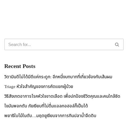
Recent Posts
วิตามินดีไม่ได้มีดีแค่กระดูก: อีกหนึ่งบทบาทที่เกี่ยวข้องกับเส้นผม
Triage หัวใจสำคัญของการคัดแยกผู้ป่วย
วิธีสังเกตอาการโรคหัวใจขาดเลือด เพื่อปกป้องชีวิตคุณและคนใกล้ชิด
ไขมันพอกตับ ภัยเงียบที่ไม่ดื่มแอลกอฮอล์ก็เป็นได้
พยาธิใบไม้ในตับ…มฤตยูเงียบจากการกินปลาน้ำจืดดิบ