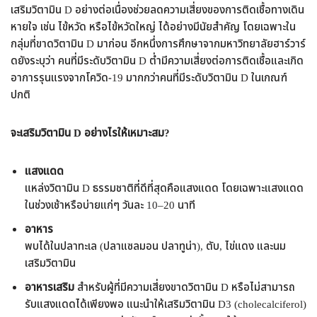
เสริมวิตามิน D อย่างต่อเนื่องช่วยลดความเสี่ยงของการติดเชื้อทางเดิน
หายใจ เช่น ไข้หวัด หรือไข้หวัดใหญ่ ได้อย่างมีนัยสำคัญ โดยเฉพาะใน
กลุ่มที่ขาดวิตามิน D มาก่อน อีกหนึ่งการศึกษาจากมหาวิทยาลัยฮาร์วาร์
ดยังระบุว่า คนที่มีระดับวิตามิน D ต่ำมีความเสี่ยงต่อการติดเชื้อและเกิด
อาการรุนแรงจากโควิด-19 มากกว่าคนที่มีระดับวิตามิน D ในเกณฑ์
ปกติ
จะเสริมวิตามิน D อย่างไรให้เหมาะสม?
แสงแดด
แหล่งวิตามิน D ธรรมชาติที่ดีที่สุดคือแสงแดด โดยเฉพาะแสงแดด
ในช่วงเช้าหรือบ่ายแก่ๆ วันละ 10–20 นาที
อาหาร
พบได้ในปลาทะเล (ปลาแซลมอน ปลาทูน่า), ตับ, ไข่แดง และนม
เสริมวิตามิน
อาหารเสริม
สำหรับผู้ที่มีความเสี่ยงขาดวิตามิน D หรือไม่สามารถ
รับแสงแดดได้เพียงพอ แนะนำให้เสริมวิตามิน D3 (cholecalciferol)