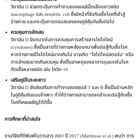
วิตามิน D ช่วยกระตุ้นการทำงานของเซลล์เม็ดเลือดขาวชนิด
macrophage และ dendritic cell ซึ่งมีหน้าที่จับกินเชื้อโรคที่เข้าสู่
ร่างกาย และกระตุ้นการตอบสนองของภูมิคุ้มกันขั้นต่อไป
ควบคุมการอักเสบ
วิตามิน D มีบทบาทในการควบคุมการสร้างสารไซโตไคน์
(cytokines) ซึ่งเป็นสารที่ร่างกายหลั่งออกมาเพื่อต่อสู้กับเชื้อโรค
หากร่างกายมีไซโตไคน์มากเกินไป อาจเกิด “ไซโตไคน์สตอร์ม” หรือ
การอักเสบมากเกินควบคุม ซึ่งเป็นสาเหตุของอาการรุนแรงในโรค
ติดเชื้อหลายชนิด เช่น โควิด-19
เสริมภูมิในระยะยาว
วิตามิน D ยังส่งเสริมการทำงานของเซลล์ T และ B ซึ่งเป็นด่านหลัก
ในภูมิคุ้มกันแบบจำเพาะ ทำให้ร่างกายสามารถจดจำและต่อสู้กับเชื้อ
โรคที่เคยเผชิญได้ดีขึ้น
การศึกษาที่น่าสนใจ
งานวิจัยที่ตีพิมพ์ในวารสาร
BMJ
ปี 2017 (Martineau et al.) พบว่า การ