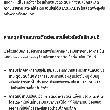
สัปดาห์ แต่ในระหว่างที่ไวรัสกำลังแบ่งตัว ตับจะทำงานหนักและเกิด
ความเสียหาย ส่งผลให้ระดับ
เอนไซม์ตับ (AST/ALT)
ในเลือดพุ่งสูงขึ้น
อย่างรวดเร็วผิดปกติ
สาเหตุหลักและการติดต่อของเชื้อไวรัสตับอักเสบอี
เชื้อไวรัสตับอักเสบอีสามารถแพร่กระจายผ่านระบบทางเดินอาหารเป็น
หลัก (Fecal-oral route) โดยมีสาเหตุการติดเชื้อที่พบบ่อย ได้แก่
การบริโภคอาหารที่ปรุงไม่สุก:
ในประเทศไทยและประเทศแถบเอเชีย
สาเหตุอันดับต้นๆ คือการรับประทานเนื้อหมู เครื่องในหมู ตับหมู
หรือเนื้อสัตว์ป่าที่ไม่ผ่านความร้อนเพียงพอ เช่น เมนูลาบดิบ หรือ
เนื้อย่างปิ้งย่างที่สุกไม่ทั่วถึง
การดื่มน้ำที่ปนเปื้อนเชื้อ:
การดื่มน้ำหรือใช้น้ำแข็งที่ไม่ได้มาตรฐาน
โดยเฉพาะในพื้นที่ที่มีระบบสุขาภิบาลไม่ดี ทำให้มีการปนเปื้อนของ
อุจจาระที่มีเชื้อไวรัสลงสู่แหล่งน้ำอุปโภคบริโภค