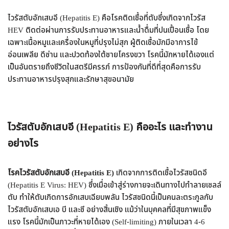
ไวรัสตับอักเสบอี (Hepatitis E) คือโรคติดเชื้อที่ตับซึ่งเกิดจากไวรัส
HEV ติดต่อผ่านการรับประทานอาหารและน้ำดื่มที่ปนเปื้อนเชื้อ โดย
เฉพาะเนื้อหมูและเครื่องในหมูที่ปรุงไม่สุก ผู้ติดเชื้อมักมีอาการไข้
อ่อนเพลีย ดีซ่าน และปวดท้องใต้ชายโครงขวา โรคนี้มักหายได้เองแต่
เป็นอันตรายถึงชีวิตในสตรีมีครรภ์ การป้องกันที่ดีที่สุดคือการรับ
ประทานอาหารปรุงสุกและรักษาสุขอนามัย
ไวรัสตับอักเสบอี (Hepatitis E) คืออะไร และทำงาน
อย่างไร
โรคไวรัสตับอักเสบอี (Hepatitis E)
เกิดจากการติดเชื้อไวรัสชนิดอี
(Hepatitis E Virus: HEV) ซึ่งเมื่อเข้าสู่ร่างกายจะเดินทางไปทำลายเซลล์
ตับ ทำให้ตับเกิดการอักเสบเฉียบพลัน ไวรัสชนิดนี้เป็นคนละตระกูลกับ
ไวรัสตับอักเสบเอ บี และซี อย่างสิ้นเชิง แม้ว่าในบุคคลที่มีสุขภาพแข็ง
แรง โรคนี้มักเป็นภาวะที่หายได้เอง (Self-limiting) ภายในเวลา 4-6