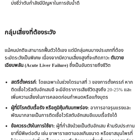
บ่งชี้ว่าตับกำลังมีปัญหาในการขับน้ำดี
กลุ่มเสี่ยงที่ต้องระวัง
แม้คนปกติจะสามารถฟื้นตัวได้เอง แต่มีกลุ่มคนบางประเภทที่ต้อง
ระมัดระวังเป็นพิเศษ เนื่องจากมีความเสี่ยงสูงที่จะเกิดภาวะ
ตับวาย
เฉียบพลัน (Acute Liver Failure)
ซึ่งเป็นอันตรายถึงชีวิต
สตรีตั้งครรภ์:
โดยเฉพาะในช่วงไตรมาสที่ 3 ของการตั้งครรภ์ หาก
ติดเชื้อไวรัสตับอักเสบอี จะมีอัตราการเสียชีวิตสูงถึง 20-25% และ
เพิ่มความเสี่ยงในการคลอดก่อนกำหนดหรือแท้งบุตร
ผู้ที่มีโรคตับเรื้อรัง หรือภูมิคุ้มกันบกพร่อง:
อาการอาจรุนแรงและ
พัฒนากลายเป็นการติดเชื้อไวรัสตับอักเสบอีแบบเรื้อรังได้
ข้อควรระวังในการใช้ยา:
ผู้ที่กำลังป่วยเป็นตับอักเสบ ห้ามรับประทาน
ยาที่มีพิษต่อตับ เช่น ยาพาราเซตามอลเกินขนาด หรือยาสมุนไพรที่