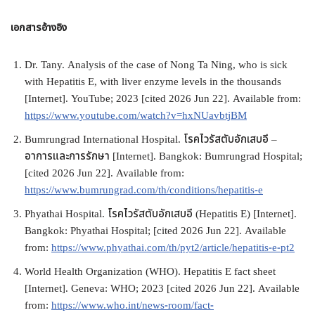
เอกสารอ้างอิง
Dr. Tany. Analysis of the case of Nong Ta Ning, who is sick
with Hepatitis E, with liver enzyme levels in the thousands
[Internet]. YouTube; 2023 [cited 2026 Jun 22]. Available from:
https://www.youtube.com/watch?v=hxNUavbtjBM
Bumrungrad International Hospital. โรคไวรัสตับอักเสบอี –
อาการและการรักษา [Internet]. Bangkok: Bumrungrad Hospital;
[cited 2026 Jun 22]. Available from:
https://www.bumrungrad.com/th/conditions/hepatitis-e
Phyathai Hospital. โรคไวรัสตับอักเสบอี (Hepatitis E) [Internet].
Bangkok: Phyathai Hospital; [cited 2026 Jun 22]. Available
from:
https://www.phyathai.com/th/pyt2/article/hepatitis-e-pt2
World Health Organization (WHO). Hepatitis E fact sheet
[Internet]. Geneva: WHO; 2023 [cited 2026 Jun 22]. Available
from:
https://www.who.int/news-room/fact-