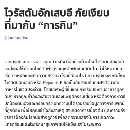
ไวรัสตับอักเสบอี ภัยเงียบ
ที่มากับ “การกิน”
รู้ก่อนปลอดโรค
จากกรณีของดาราสาว คุณต้าเหนิง ที่ล้มป่วยด้วยโรคไวรัสตับอักเสบอี
จนส่งผลให้ค่าเอนไซม์ตับพุ่งสูงทะลุหลักพันและมีตับโต ทำให้หลายคน
เริ่มตระหนักและเกิดความกังวลว่าโรคนี้คืออะไร มีความรุนแรงระดับไหน
ไวรัสตับอักเสบอี หรือ Hepatitis E ถือเป็นภัยเงียบที่มักแฝงตัวมากับ
อาหารในชีวิตประจำวัน โดยเฉพาะผู้ที่ชื่นชอบการรับประทานอาหารสุกๆ
ดิบๆ หากคุณกำลังสงสัยว่าตนเองมีพฤติกรรมเสี่ยง หรือต้องการหาวิธี
ปกป้องตนเองและครอบครัว บทความนี้ได้รวบรวมข้อมูลทางการแพทย์
ที่ถูกต้อง เพื่อให้คุณเข้าใจถึงสาเหตุ สังเกตอาการเบื้องต้น และทราบถึง
วิธีการป้องกันโรคนี้อย่างถูกวิธี เพื่อลดความเสี่ยงในการเกิดภาวะ
แทรกซ้อนและช่วยรักษาสุขภาพตับให้แข็งแรงในระยะยาว