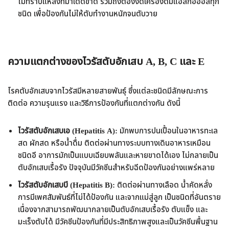
ไม่ทราบแหล่งที่มาเด็ดขาด รวมถึงต้องงดเครื่องดื่มแอลกอฮอล์ทุก
ชนิด เพื่อป้องกันไม่ให้ตับทำงานหนักจนตับวาย
ความแตกต่างของไวรัสตับอักเสบ A, B, C และ E
โรคตับอักเสบจากไวรัสมีหลายสายพันธุ์ ซึ่งแต่ละชนิดมีลักษณะการ
ติดต่อ ความรุนแรง และวิธีการป้องกันที่แตกต่างกัน ดังนี้
ไวรัสตับอักเสบเอ (Hepatitis A):
มักพบการปนเปื้อนในอาหารทะเล
สด ผักสด หรือน้ำดื่ม ติดต่อผ่านทางระบบทางเดินอาหารเหมือน
ชนิดอี อาการมักเป็นแบบเฉียบพลันและหายขาดได้เอง ไม่กลายเป็น
ตับอักเสบเรื้อรัง ปัจจุบันมีวัคซีนสำหรับฉีดป้องกันอย่างแพร่หลาย
ไวรัสตับอักเสบบี (Hepatitis B):
ติดต่อผ่านทางเลือด น้ำคัดหลั่ง
การมีเพศสัมพันธ์ที่ไม่ได้ป้องกัน และจากแม่สู่ลูก เป็นชนิดที่อันตราย
เนื่องจากสามารถพัฒนากลายเป็นตับอักเสบเรื้อรัง ตับแข็ง และ
มะเร็งตับได้ มีวัคซีนป้องกันที่มีประสิทธิภาพสูงและเป็นวัคซีนพื้นฐาน