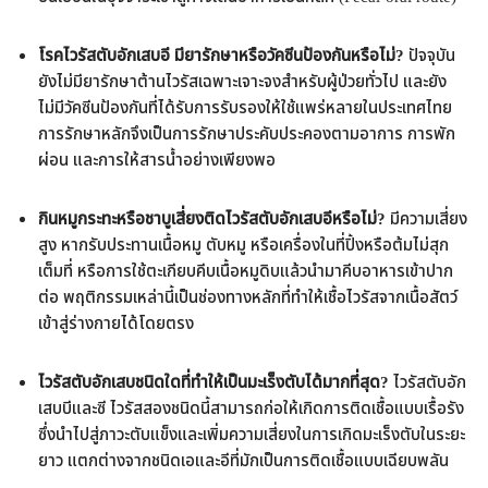
โรคไวรัสตับอักเสบอี มียารักษาหรือวัคซีนป้องกันหรือไม่?
ปัจจุบัน
ยังไม่มียารักษาต้านไวรัสเฉพาะเจาะจงสำหรับผู้ป่วยทั่วไป และยัง
ไม่มีวัคซีนป้องกันที่ได้รับการรับรองให้ใช้แพร่หลายในประเทศไทย
การรักษาหลักจึงเป็นการรักษาประคับประคองตามอาการ การพัก
ผ่อน และการให้สารน้ำอย่างเพียงพอ
กินหมูกระทะหรือชาบูเสี่ยงติดไวรัสตับอักเสบอีหรือไม่?
มีความเสี่ยง
สูง หากรับประทานเนื้อหมู ตับหมู หรือเครื่องในที่ปิ้งหรือต้มไม่สุก
เต็มที่ หรือการใช้ตะเกียบคีบเนื้อหมูดิบแล้วนำมาคีบอาหารเข้าปาก
ต่อ พฤติกรรมเหล่านี้เป็นช่องทางหลักที่ทำให้เชื้อไวรัสจากเนื้อสัตว์
เข้าสู่ร่างกายได้โดยตรง
ไวรัสตับอักเสบชนิดใดที่ทำให้เป็นมะเร็งตับได้มากที่สุด?
ไวรัสตับอัก
เสบบีและซี ไวรัสสองชนิดนี้สามารถก่อให้เกิดการติดเชื้อแบบเรื้อรัง
ซึ่งนำไปสู่ภาวะตับแข็งและเพิ่มความเสี่ยงในการเกิดมะเร็งตับในระยะ
ยาว แตกต่างจากชนิดเอและอีที่มักเป็นการติดเชื้อแบบเฉียบพลัน