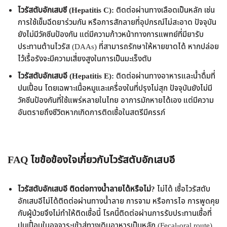
ไวรัสตับอักเสบซี (Hepatitis C):
ติดต่อผ่านทางเลือดเป็นหลัก เช่น
การใช้เข็มฉีดยาร่วมกัน หรือการสักลายที่อุปกรณ์ไม่สะอาด ปัจจุบัน
ยังไม่มีวัคซีนป้องกัน แต่มีความก้าวหน้าทางการแพทย์ที่มียารับ
ประทานต้านไวรัส (DAAs) ที่สามารถรักษาให้หายขาดได้ หากปล่อย
ไว้เรื้อรังจะมีความเสี่ยงสูงในการเป็นมะเร็งตับ
ไวรัสตับอักเสบอี (Hepatitis E):
ติดต่อผ่านทางอาหารและน้ำดื่มที่
ปนเปื้อน โดยเฉพาะเนื้อหมูและเครื่องในที่ปรุงไม่สุก ปัจจุบันยังไม่มี
วัคซีนป้องกันที่ใช้แพร่หลายในไทย อาการมักหายได้เอง แต่มีความ
อันตรายถึงชีวิตหากเกิดการติดเชื้อในสตรีมีครรภ์
FAQ ไขข้อข้องใจเกี่ยวกับไวรัสตับอักเสบอี
ไวรัสตับอักเสบอี ติดต่อทางน้ำลายได้หรือไม่?
ไม่ได้ เชื้อไวรัสตับ
อักเสบอีไม่ได้ติดต่อผ่านทางน้ำลาย การจาม หรือการไอ การพูดคุย
กับผู้ป่วยจึงไม่ทำให้ติดเชื้อนี้ โรคนี้ติดต่อผ่านการรับประทานเชื้อที่
ปนเปื้อนในอุจจาระเข้าสู่ทางเดินอาหารเป็นหลัก (Fecal-oral route)