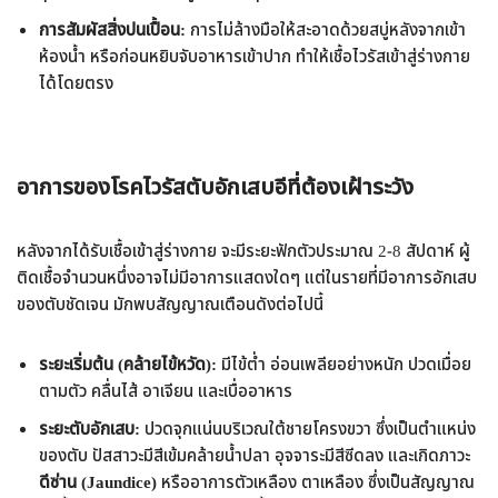
การสัมผัสสิ่งปนเปื้อน:
การไม่ล้างมือให้สะอาดด้วยสบู่หลังจากเข้า
ห้องน้ำ หรือก่อนหยิบจับอาหารเข้าปาก ทำให้เชื้อไวรัสเข้าสู่ร่างกาย
ได้โดยตรง
อาการของโรคไวรัสตับอักเสบอีที่ต้องเฝ้าระวัง
หลังจากได้รับเชื้อเข้าสู่ร่างกาย จะมีระยะฟักตัวประมาณ 2-8 สัปดาห์ ผู้
ติดเชื้อจำนวนหนึ่งอาจไม่มีอาการแสดงใดๆ แต่ในรายที่มีอาการอักเสบ
ของตับชัดเจน มักพบสัญญาณเตือนดังต่อไปนี้
ระยะเริ่มต้น (คล้ายไข้หวัด):
มีไข้ต่ำ อ่อนเพลียอย่างหนัก ปวดเมื่อย
ตามตัว คลื่นไส้ อาเจียน และเบื่ออาหาร
ระยะตับอักเสบ:
ปวดจุกแน่นบริเวณใต้ชายโครงขวา ซึ่งเป็นตำแหน่ง
ของตับ ปัสสาวะมีสีเข้มคล้ายน้ำปลา อุจจาระมีสีซีดลง และเกิดภาวะ
ดีซ่าน (Jaundice)
หรืออาการตัวเหลือง ตาเหลือง ซึ่งเป็นสัญญาณ