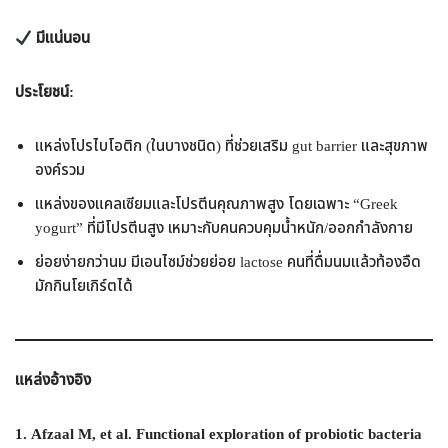
มีแน่นอน
ประโยชน์:
แหล่งโปรไบโอติก (ในบางชนิด) ที่ช่วยเสริม gut barrier และสุขภาพ
องค์รวม
แหล่งของแคลเซียมและโปรตีนคุณภาพสูง โดยเฉพาะ “Greek
yogurt” ที่มีโปรตีนสูง เหมาะกับคนควบคุมน้ำหนัก/ออกกำลังกาย
ย่อยง่ายกว่านม มีเอนไซม์ช่วยย่อย lactose คนที่ดื่มนมแล้วท้องอืด
มักกินโยเกิร์ตได้
แหล่งอ้างอิง
1. Afzaal M, et al. Functional exploration of probiotic bacteria