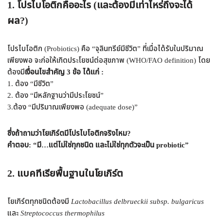
1.
โปรไบโอติกคืออะไร (และต้องมีเท่าไหร่ถึงจะได้
ผล
?)
โปรไบโอติก (Probiotics) คือ “จุลินทรีย์มีชีวิต” ที่เมื่อได้รับในปริมาณ
เพียงพอ จะก่อให้เกิดประโยชน์ต่อสุขภาพ (WHO/FAO definition) โดย
ต้องมี
เงื่อนไขสำคัญ 3 ข้อ ได้แก่ :
1. ต้อง “มีชีวิต”
2. ต้อง “มีหลักฐานว่ามีประโยชน์”
3.ต้อง “มีปริมาณเพียงพอ (adequate dose)”
ซึ่งถ้าถามว่าโยเกิร์ตมีโปรไบโอติกจริงไหม?
คำตอบ: “มี…แต่ไม่ใช่ทุกชนิด และไม่ใช่ทุกตัวจะเป็น probiotic”
2.
แบคทีเรียพื้นฐานในโยเกิร์
ต
โยเกิร์ตทุกชนิดต้องมี
Lactobacillus delbrueckii subsp. bulgaricus
และ
Streptococcus thermophilus