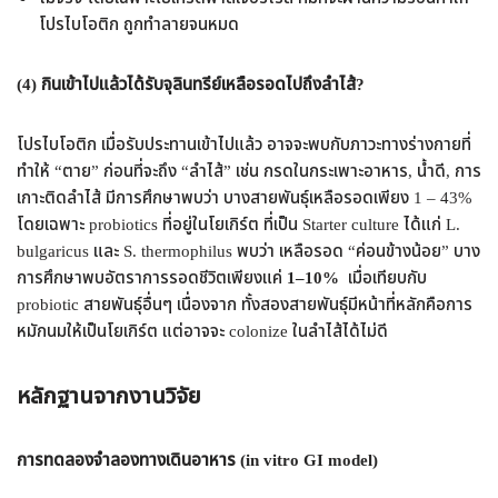
โปรไบโอติก ถูกทำลายจนหมด
(4) กินเข้าไปแล้วได้รับจุลินทรีย์เหลือรอดไปถึงลำไส้?
โปรไบโอติก เมื่อรับประทานเข้าไปแล้ว อาจจะพบกับภาวะทางร่างกายที่
ทำให้ “ตาย” ก่อนที่จะถึง “ลำไส้” เช่น กรดในกระเพาะอาหาร, น้ำดี, การ
เกาะติดลำไส้ มีการศึกษาพบว่า บางสายพันธุ์เหลือรอดเพียง 1 – 43%
โดยเฉพาะ probiotics ที่อยู่ในโยเกิร์ต ที่เป็น Starter culture ได้แก่ L.
bulgaricus และ S. thermophilus พบว่า เหลือรอด “ค่อนข้างน้อย” บาง
การศึกษาพบอัตราการรอดชีวิตเพียงแค่
1–10%
เมื่อเทียบกับ
probiotic สายพันธุ์อื่นๆ เนื่องจาก ทั้งสองสายพันธุ์มีหน้าที่หลักคือการ
หมักนมให้เป็นโยเกิร์ต แต่อาจจะ colonize ในลำไส้ได้ไม่ดี
หลักฐานจากงานวิจัย
การทดลองจำลองทางเดินอาหาร (in vitro GI model)