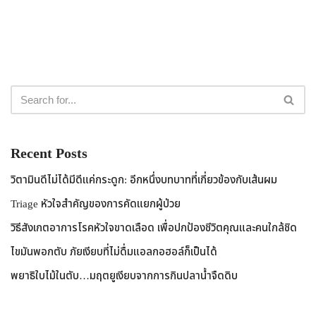
Recent Posts
วิตามินดีไม่ได้มีดีแค่กระดูก: อีกหนึ่งบทบาทที่เกี่ยวข้องกับเส้นผม
Triage หัวใจสำคัญของการคัดแยกผู้ป่วย
วิธีสังเกตอาการโรคหัวใจขาดเลือด เพื่อปกป้องชีวิตคุณและคนใกล้ชิด
ไขมันพอกตับ ภัยเงียบที่ไม่ดื่มแอลกอฮอล์ก็เป็นได้
พยาธิใบไม้ในตับ…มฤตยูเงียบจากการกินปลาน้ำจืดดิบ