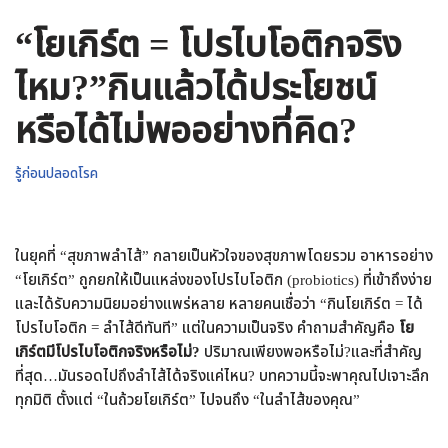
“โยเกิร์ต = โปรไบโอติกจริง
ไหม?”กินแล้วได้ประโยชน์
หรือได้ไม่พออย่างที่คิด?
รู้ก่อนปลอดโรค
ในยุคที่ “สุขภาพลำไส้” กลายเป็นหัวใจของสุขภาพโดยรวม อาหารอย่าง
“โยเกิร์ต” ถูกยกให้เป็นแหล่งของโปรไบโอติก (probiotics) ที่เข้าถึงง่าย
และได้รับความนิยมอย่างแพร่หลาย หลายคนเชื่อว่า “กินโยเกิร์ต = ได้
โปรไบโอติก = ลำไส้ดีทันที” แต่ในความเป็นจริง คำถามสำคัญคือ
โย
เกิร์ตมีโปรไบโอติกจริงหรือไม่?
ปริมาณเพียงพอหรือไม่?และที่สำคัญ
ที่สุด…มันรอดไปถึงลำไส้ได้จริงแค่ไหน? บทความนี้จะพาคุณไปเจาะลึก
ทุกมิติ ตั้งแต่ “ในถ้วยโยเกิร์ต” ไปจนถึง “ในลำไส้ของคุณ”