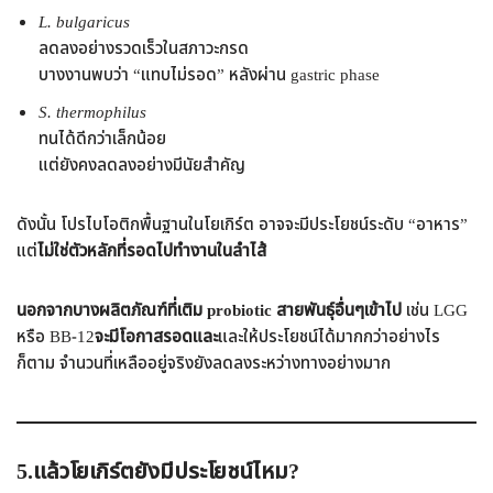
L. bulgaricus
ลดลงอย่างรวดเร็วในสภาวะกรด
บางงานพบว่า “แทบไม่รอด” หลังผ่าน gastric phase
S. thermophilus
ทนได้ดีกว่าเล็กน้อย
แต่ยังคงลดลงอย่างมีนัยสำคัญ
ดังนั้น โปรไบโอติกพื้นฐานในโยเกิร์ต อาจจะมีประโยชน์ระดับ “อาหาร”
แต่
ไม่ใช่ตัวหลักที่รอดไปทำงานในลำไส้
นอกจากบางผลิตภัณฑ์ที่เติม probiotic
สายพันธุ์อื่นๆเข้าไป
เช่น LGG
หรือ BB-12
จะมีโอกาสรอดและ
และให้ประโยชน์ได้มากกว่าอย่างไร
ก็ตาม จำนวนที่เหลืออยู่จริงยังลดลงระหว่างทางอย่างมาก
5.
แล้วโยเกิร์ตยังมีประโยชน์ไหม
?