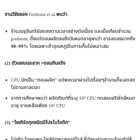
งานวิจัยของ
Ferdousi et al.
พบว่า:
จำนวนจุลินทรีย์ลดลงตามเวลาอย่างต่อเนื่อง และเมื่อเทียบจำนวน
probiotic ตั้งแต่ตอนผลิตจนถึงวันหมดอายุพบว่า อาจลดลงมากถึง
90–99%
โดยเฉพาะถ้าอุณหภูมิในการเก็บไม่เหมาะสม
(2)
ตัวเลขบนฉลาก
≠
ตอนกินจริง
CFU มักเป็น “ตอนผลิต” แต่พอเวลาผ่านไปเรื่อยๆจำนวนก็จะลดลง
ไปตามกาลเวลา
จากการศึกษาพบว่า ผลิตภัณฑ์ที่ระบุ 10⁹ CFU ทดสอบจริงใกล้หมด
อายุ อาจเหลือเพียง 10⁶ CFU
(3) “
โยเกิร์ตทุกชนิดมีโปรไบโอติก”
ไม่จริง โดยเฉพาะโยเกิร์ตพาสเจอร์ไรส์ ที่มักจะผ่านความร้อนทำให้