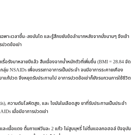
ยเฉพาะเวลาขึ้น–ลงบันได และรู้สึกขยับข้อลำบากหลังจากนั่งนานๆ จึงเข้า
รปวดข้อเข่า
เริ้อรังมาหลายปีแล้ว สืบเนื่องจากน้ำหนักตัวที่เพิ่มขึ้น (BMI = 28.84 จัด
ักเสบกลุ่ม NSAIDs เพื่อบรรเทาอาการเป็นประจำ จนมีอาการระคายเคือง
ยาแก้ปวด จึงหยุดรับประทานไป อาการปวดข้อเข่าก็ยังรบกวนการใช้ชีวิต
ritis), ความดันโลหิตสูง, และ ไขมันในเลือดสูง ยาที่รับประทานเป็นประจำ
AIDs เมื่อมีอาการปวดเข่า
นื้อแดง ดื่มกาแฟวันละ 2 แก้ว ไม่สูบบุหรี่ ไม่ดื่มแอลกอฮอล์ ปัจจุบัน