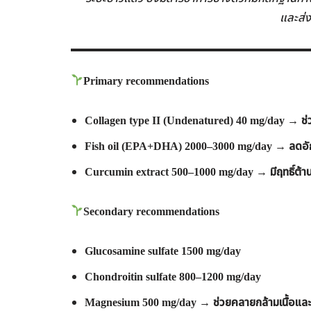
และส่ง
Primary recommendations
Collagen type II (Undenatured) 40 mg/day →
ช่
Fish oil (EPA+DHA) 2000–3000 mg/day →
ลดอั
Curcumin extract 500–1000 mg/day →
มีฤทธิ์ต้
Secondary recommendations
Glucosamine sulfate 1500 mg/day
Chondroitin sulfate 800–1200 mg/day
Magnesium 500 mg/day →
ช่วยคลายกล้ามเนื้อแ