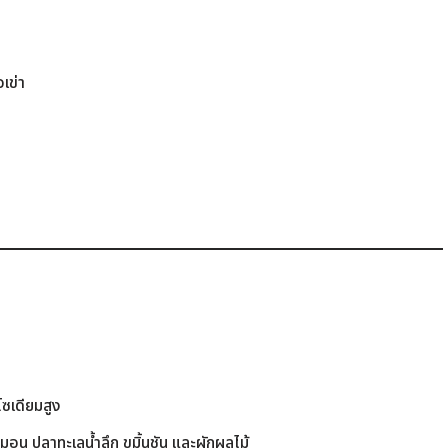
เข่า
ซเดียมสูง
มอน ปลาทะเลน้ำลึก ขมิ้นชัน และผักผลไม้