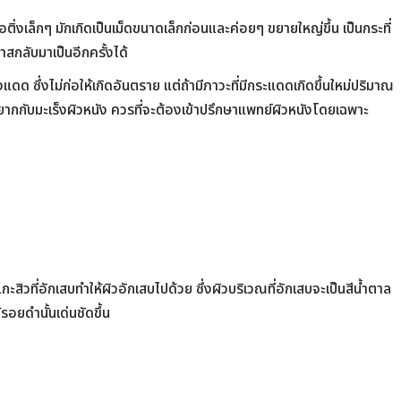
รือติ่งเล็กๆ มักเกิดเป็นเม็ดขนาดเล็กก่อนและค่อยๆ ขยายใหญ่ขึ้น เป็นกระที่
าสกลับมาเป็นอีกครั้งได้
ดด ซึ่งไม่ก่อให้เกิดอันตราย แต่ถ้ามีภาวะที่มีกระแดดเกิดขึ้นใหม่ปริมาณ
กยากกับมะเร็งผิวหนัง ควรที่จะต้องเข้าปรึกษาแพทย์ผิวหนังโดยเฉพาะ
สิวที่อักเสบทำให้ผิวอักเสบไปด้วย ซึ่งผิวบริเวณที่อักเสบจะเป็นสีน้ำตาล
รอยดำนั้นเด่นชัดขึ้น