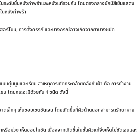
้งในระดับชั้นหนังกำพร้าและหนังแท้รวมกัน โดยตรงกลางมักมีสีเข้มแสดง
าในหนังกำพร้า
ต่อฮอร์โมน, การตั้งครรภ์ และบางกรณีอาจเกิดจากยาบางชนิด
้งแบบตุ่มนูนและเรียบ สาเหตุการเกิดกระคล้ายคลึงกับฝ้า คือ การทำงาน
น โดยกระจะมีด้วยกัน 4 ชนิด ดังนี้
ขนาดเล็กๆ เห็นขอบเขตชัดเจน โดยเกิดขึ้นที่ผิวด้านนอกสามารถรักษาหาย
ือม่วง เห็นขอบไม่ชัด เนื่องจากเกิดขึ้นในชั้นผิวแท้จึงเห็นไม่ชัดเจนและ