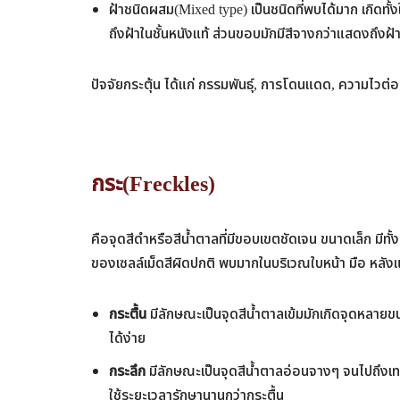
ฝ้าชนิดผสม(Mixed type) เป็นชนิดที่พบได้มาก เกิดทั
ถึงฝ้าในชั้นหนังแท้ ส่วนขอบมักมีสีจางกว่าแสดงถึงฝ้
ปัจจัยกระตุ้น ได้แก่ กรรมพันธุ์, การโดนแดด, ความไว
กระ(Freckles)
คือจุดสีดำหรือสีน้ำตาลที่มีขอบเขตชัดเจน ขนาดเล็ก มีทั
ของเซลล์เม็ดสีผิดปกติ พบมากในบริเวณใบหน้า มือ หลังแข
กระตื้น
มีลักษณะเป็นจุดสีน้ำตาลเข้มมักเกิดจุดหลาย
ได้ง่าย
กระลึก
มีลักษณะเป็นจุดสีน้ำตาลอ่อนจางๆ จนไปถึงเทาหร
ใช้ระยะเวลารักษานานกว่ากระตื้น