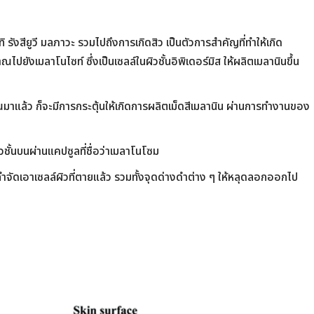
ิ รังสียูวี มลภาวะ รวมไปถึงการเกิดสิว เป็นตัวการสำคัญที่ทำให้เกิด
ณไปยังเมลาโนไซท์ ซึ่งเป็นเซลล์ในผิวชั้นอิพิเดอร์มิส ให้ผลิตเมลานินขึ้น
ณมาแล้ว ก็จะมีการกระตุ้นให้เกิดการผลิตเม็ดสีเมลานิน ผ่านการทำงานของ
วชั้นบนผ่านแคปซูลที่ชื่อว่าเมลาโนโซม
จัดเอาเซลล์ผิวที่ตายแล้ว รวมทั้งจุดด่างดำต่าง ๆ ให้หลุดลอกออกไป