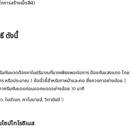
กการสร้างเม็ดสีผิว
 ดังนี้
ครีมกันแดดต้องทาในปริมาณที่มากเพียงพอต่อการ ป้องกันแสงแดด โดย
ตร หรือประมาณ 1 ข้อนิ้วชี้สำหรับทาหน้าและคอ ซึ่งควรทาอย่างน้อย 2
าครีมกันแดดก่อนออกแดดอย่างน้อย 30 นาที
ว, ใบบัวบก, คาโมมายล์, วิตามินบี 5
นไซม์ไทโรซิเนส