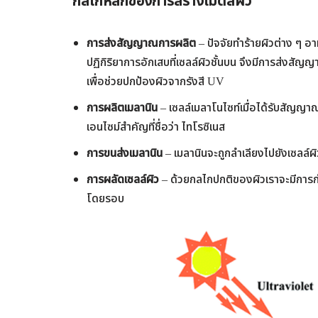
กลไกหลักของการสร้างเม็ดสีผิว
การส่งสัญญาณการผลิต
– ปัจจัยทำร้ายผิวต่าง ๆ อาท
ปฏิกิริยาการอักเสบที่เซลล์ผิวชั้นบน จึงมีการส่งสัญญา
เพื่อช่วยปกป้องผิวจากรังสี UV
การผลิตเมลานิน
– เซลล์เมลาโนไซท์เมื่อได้รับสัญญา
เอนไซม์สำคัญที่ชื่อว่า ไทโรซิเนส
การขนส่งเมลานิน
– เมลานินจะถูกลำเลียงไปยังเซลล์ผิ
การผลัดเซลล์ผิว
– ด้วยกลไกปกติของผิวเราจะมีการกำ
โดยรอบ