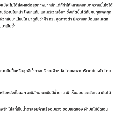
ี่ถึงแม้จะไม่ได้ส่งผลต่อสุขภาพมากนักแต่ก็ทำให้หลายคนหมดความมั่นใจได้
ทั้งบริเวณใบหน้า โหนกแก้ม และบริเวณอื่นๆ ซึ่งเกิดขึ้นได้กับคนทุกเพศทุก
ห้ผิวกลับมาเนียนใส มาดูกันว่าฝ้า กระ จุดด่างดำ มีความเหมือนและแตก
บมาเป็นซ้ำ
กษณะเป็นปื้นหรือจุดสีน้ำตาลบริเวณผิวหนัง โดยเฉพาะบริเวณใบหน้า โดย
าหรือหนังชั้นนอก จะมีลักษณะเป็นสีน้ำตาล มักเห็นขอบเขตชัดเจน เกิดได้
กำพร้า ให้สีที่เป็นน้ำตาลอมฟ้าหรืออมม่วง ขอบเขตของ ฝ้ามักไม่ชัดเจน