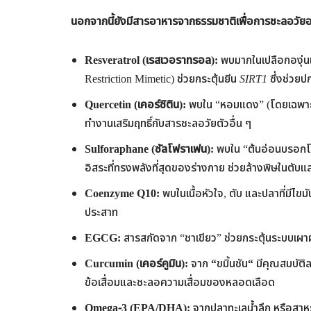
นอกจากนี้ยังมีสารอาหารจากธรรมชาติเพื่อการชะลอวัยอย
Resveratrol (
เรสเวอราทรอล
):
พบมากในเปลือกองุ่นแ
Restriction Mimetic) ช่วยกระตุ้นยีน
SIRT1
ซึ่งช่วย
Quercetin (เคอร์ซิติน):
พบใน “หอมแดง” (โดยเฉพาะเ
ทำงานเสริมฤทธิ์กับสารชะลอวัยตัวอื่น ๆ
Sulforaphane (ซัลโฟราเฟน):
พบใน “ต้นอ่อนบรอกโคลี
อิสระที่ทรงพลังที่สุดของร่างกาย ช่วยล้างพิษในตั
Coenzyme Q10:
พบในเนื้อหัวใจ, ตับ และปลาที่มีไ
ประสาท
EGCG:
สารสกัดจาก “ชาเขียว” ช่วยกระตุ้นระบบเผ
Curcumin (เคอร์คูมิน):
จาก
“
ขมิ้นชัน
“
มีคุณสมบัติล
ข้อเสื่อมและชะลอความเสื่อมของหลอดเลือด
Omega-3 (EPA/DHA):
จากปลาทะเลน้ำลึก หรือสาห