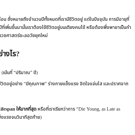
 ซึ่งหมายถึงจำนวนปีทั้งหมดที่เรามีชีวิตอยู่ แต่ในปัจจุบัน การมีอายุที่
พิ่มขึ้นมานั้นเราต้องใช้ชีวิตอยู่บนเตียงคนไข้ หรือต้องพึ่งพายาเป็นกำ
วชศาสตร์ชะลอวัยยุคใหม่
ย่างไร?
(เน้นที่ “ปริมาณ” ปี)
ีชีวิตอยู่อย่าง “มีคุณภาพ” ร่างกายแข็งแรง จิตใจแจ่มใส และปราศจาก
fespan ให้มากที่สุด
หรือที่เราเรียกว่าการ “Die Young, as Late as
็งแรงจนวินาทีสุดท้าย)