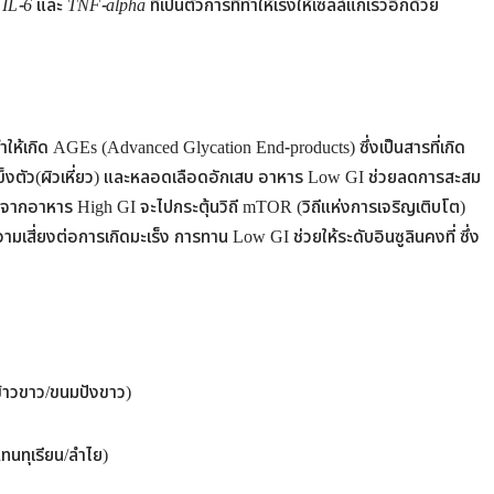
น
IL-6
และ
TNF-alpha
ที่เป็นตัวการที่ทำให้เร่งให้เซลล์แก่เร็วอีกด้วย
ให้เกิด AGEs (Advanced Glycation End-products) ซึ่งเป็นสารที่เกิด
็งตัว(ผิวเหี่ยว) และหลอดเลือดอักเสบ อาหาร Low GI ช่วยลดการสะสม
อยๆจากอาหาร High GI จะไปกระตุ้นวิถี mTOR (วิถีแห่งการเจริญเติบโต)
ความเสี่ยงต่อการเกิดมะเร็ง การทาน Low GI ช่วยให้ระดับอินซูลินคงที่ ซึ่ง
นข้าวขาว/ขนมปังขาว)
(แทนทุเรียน/ลำไย)