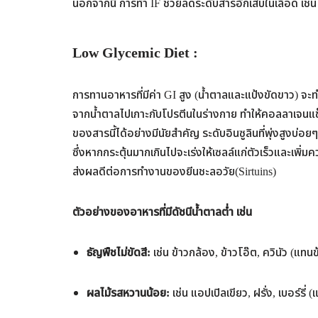
นอกจากนี้ การทำ IF ช่วยลดระดับสารอักเสบในเลือด เช่
Low Glycemic Diet
:
การทานอาหารที่มีค่า GI สูง (น้ำตาลและแป้งขัดขาว) จะทำ
จากน้ำตาลไปเกาะกับโปรตีนในร่างกาย ทำให้คอลลาเจนแข
ของสารนี้ได้อย่างมีนัยสำคัญ ระดับอินซูลินที่พุ่งสูงบ่
ซึ่งหากกระตุ้นมากเกินไปจะเร่งให้เซลล์แก่ตัวเร็วและเพิ่ม
ส่งผลดีต่อการทำงานของยีนชะลอวัย(Sirtuins)
ตัวอย่างของอาหารที่มีดัชนีน้ำตาลต่ำ เช่น
ธัญพืชไม่ขัดสี:
เช่น ข้าวกล้อง, ข้าวโอ๊ต, ควินัว (แท
ผลไม้รสหวานน้อย:
เช่น แอปเปิลเขียว, ฝรั่ง, เบอร์รี่ 