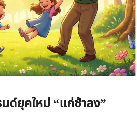
รนด์ยุคใหม่ “แก่ช้าลง”