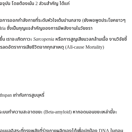
จจุบัน โดยต้องเน้น 2 ส่วนสำคัญ ได้แก่
อการออกกำลังกายที่ระดับหัวใจเต้นปานกลาง (ยังพอพูดประโยคยาวๆ
ria ซึ่งเป็นกุญแจสำคัญของการมีพลังงานในวัยชรา
มขึ้น เราจะเกิดภาวะ
Sarcopenia
หรือการสูญเสียมวลกล้ามเนื้อ งานวิจัยชี้
ารลดอัตราการเสียชีวิตจากทุกสาเหตุ (All-cause Mortality)
span เท่ากับการสูบบุหรี่
ีระบบทำความสะอาดขยะ (Beta-amyloid) หากอดนอนขยะเหล่านี้จะ
นอนุมูลอิสระที่ทรงพลังที่ร่างกายผลิตเองได้เพื่อปกป้อง DNA ในตอน