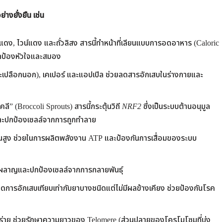
่างยั่งยืน
เช่น
ดง, ไวน์แดง และถั่วลิสง สารนี้ทำหน้าที่เลียนแบบการอดอาหาร (Caloric
ปกป้องหัวใจและสมอง
ปลือกนอก), เคเปอร์ และแอปเปิล ช่วยลดสารอักเสบในร่างกายและ
” (Broccoli Sprouts) สารนี้กระตุ้นวิถี
NRF2
ซึ่งเป็นระบบต้านอนุมูล
บและปกป้องเซลล์จากการถูกทำลาย
ขมันสูง ช่วยในการผลิตพลังงาน ATP และป้องกันการเสื่อมของระบบ
าผลาญและปกป้องเซลล์จากการกลายพันธุ์
ดการอักเสบเทียบเท่ากับยาบางชนิดแต่ไม่มีผลข้างเคียง ช่วยป้องกันโรค
ร่าย ช่วยรักษาความยาวของ Telomere (ส่วนปลายของโครโมโซมที่บ่ง