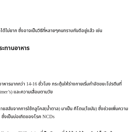
ำได้ไม่ยาก ซึ่งอาจเป็นวิธีที่หลายๆคนทราบกันดีอยู่แล้ว เช่น
ประทานอาหาร
าหารมากกว่า 14-16 ชั่วโมง กระตุ้นให้ร่างกายเริ่มกำจัดขยะโปรตีนที่
imer’s) และความเสื่อมตามวัย
กายสลับจากการใช้กลูโคส(น้ำตาล) มาเป็น คีโตน(ไขมัน) ซึ่งช่วยเพิ่มความ
ิน ซึ่งเป็นบ่อเกิดของโรค NCDs