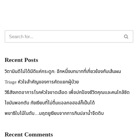
Recent Posts
วิตามินดีไม่ได้มีดีแค่กระดูก: อีกหนึ่งบทบาทที่เกี่ยวข้องกับเส้นผม
Triage หัวใจสำคัญของการคัดแยกผู้ป่วย
วิธีสังเกตอาการโรคหัวใจขาดเลือด เพื่อปกป้องชีวิตคุณและคนใกล้ชิด
ไขมันพอกตับ ภัยเงียบที่ไม่ดื่มแอลกอฮอล์ก็เป็นได้
พยาธิใบไม้ในตับ…มฤตยูเงียบจากการกินปลาน้ำจืดดิบ
Recent Comments