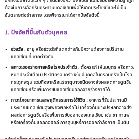
นึกถึงเป็นลำดับแรก ๆ ดังนั้นจึงมีความจำเป็นที่จะต้องมีองค์ความรู้ที่ถูก
ต้องในการเลือกรับประทานแคลเซียมเพื่อให้เกิดประโยชน์และไม่เป็น
อันตรายต่อร่ายกาย โดยพิจารณาได้จากปัยจัยดังนี้
1.
ปัจจัยที่ขึ้นกับตัวบุคคล
ช่วงวัย
: อายุ หรือช่วงวัยที่แตกต่างกันมีความต้องการปริมาณ
แคลเซียมที่แตกต่างกัน
สภาวะของร่างกายหรือโรคประจำตัว
: ตั้งครรภ์ ให้นมบุตร หรือภาวะ
หมดประจำเดือน ประวัติครอบครัว เช่น มีบุคคลในครอบครัวเป็นโรค
กระดูกพรุน รวมถึงยาหรือแร่ธาตุบางชนิดอาจส่งผลลดการดูดซึม
แคลเซียมหรือเพิ่มการขับแคลเซียมออกจากร่างกายได้
ภาวะโภชนาการและพฤติกรรมการใช้ชีวิต
: อาหารที่รับประทานมี
ประมาณแคลเซียมสูงเพียงพอหรือไม่ เครื่องดื่มบางประเภทอาจส่ง
ผลต่อการดูดซึมหรือเพิ่มการขับออกของแคลเซียม เช่น ชา กาแฟ
หรือเครื่องดื่มแอลกอฮอล์ การสูบบุหรี่การออกกำลังกาย เป็นต้น