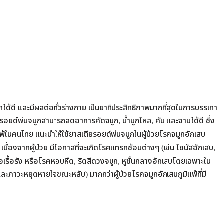
มูกได้ดี และมีผลต่อทั่วร่างกาย เป็นยาที่ประสิทธิภาพมากที่สุดในการบรรเทา
อยด์พ่นจมูกสามารถลดอาการคัดจมูก, น้ำมูกไหล, คัน และจามได้ดี ซึ่ง
นคนไทย แนะนำให้ใช้ยาสเตียรอยด์พ่นจมูกในผู้ป่วยโรคจมูกอักเสบ
เนื่องจากผู้ป่วย มีโอกาสที่จะเกิดโรคแทรกซ้อนต่างๆ (เช่น ไซนัสอักเสบ,
เรื้อรัง หรือโรคหอบหืด, ริดสีดวงจมูก, หูชั้นกลางอักเสบโดยเฉพาะใน
น และภาวะหยุดหายใจขณะหลับ) มากกว่าผู้ป่วยโรคจมูกอักเสบภูมิแพ้ที่มี