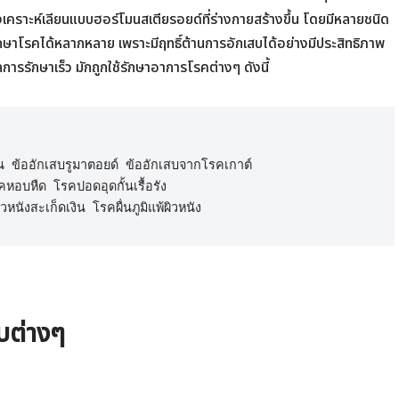
สังเคราะห์เลียนแบบฮอร์โมนสเตียรอยด์ที่ร่างกายสร้างขึ้น โดยมีหลายชนิด
ษาโรคได้หลากหลาย เพราะมีฤทธิ์ต้านการอักเสบได้อย่างมีประสิทธิภาพ
นผลการรักษาเร็ว มักถูกใช้รักษาอาการโรคต่างๆ ดังนี้
น ข้ออักเสบรูมาตอยด์ ข้ออักเสบจากโรคเกาต์

อบหืด โรคปอดอุดกั้นเรื้อรัง

บต่างๆ