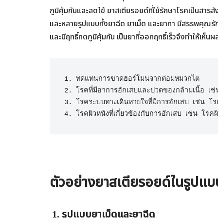
ภูมิคุ้มกันและลดไข้ ยาสเตียรอยด์ที่ใช้รักษาโรคเป็นสาร
และหลายรูปแบบทั้งยาฉีด ยาเม็ด และยาทา มีสรรพคุณรัก
และมีฤทธิ์กดภูมิคุ้มกัน เป็นยาที่ออกฤทธิ์เร็วจึงทำให้เห็
1. ทดแทนการขาดฮอร์โมนจากต่อมหมวกไต

2. โรคที่มีอาการอักเสบและปวดของกล้ามเนื้อ เช่
3. โรคระบบทางเดินหายใจที่มีการอักเสบ เช่น โรคห
ตัวอย่างยาสเตียรอยด์ในรูปแบ
1. รูปแบบยาเม็ดและยาฉีด