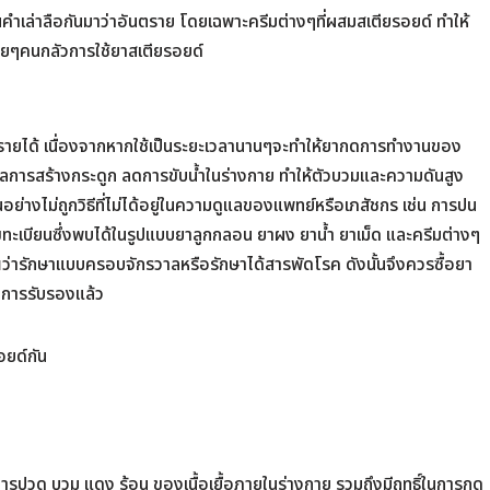
เล่าลือกันมาว่าอันตราย โดยเฉพาะครีมต่างๆที่ผสมสเตียรอยด์ ทำให้
หลายๆคนกลัวการใช้ยาสเตียรอยด์
ตรายได้ เนื่องจากหากใช้เป็นระยะเวลานานๆจะทำให้ยากดการทำงานของ
สมดุลการสร้างกระดูก ลดการขับน้ำในร่างกาย ทำให้ตัวบวมและความดันสูง
อย่างไม่ถูกวิธีที่ไม่ได้อยู่ในความดูแลของแพทย์หรือเภสัชกร เช่น การปน
ะเบียนซึ่งพบได้ในรูปแบบยาลูกกลอน ยาผง ยาน้ำ ยาเม็ด และครีมต่างๆ
ณว่ารักษาแบบครอบจักรวาลหรือรักษาได้สารพัดโรค ดังนั้นจึงควรซื้อยา
านการรับรองแล้ว
อยด์กัน
อาการปวด บวม แดง ร้อน ของเนื้อเยื้อภายในร่างกาย รวมถึงมีฤทธิ์ในการกด