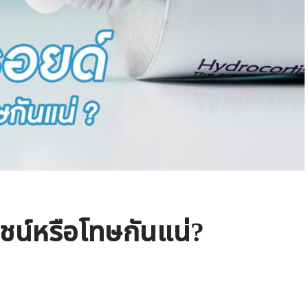
ยชน์หรือโทษกันแน่?