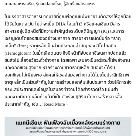
ยาและอาหารเสริม
,
รู้ก่อนปลอดโรค
,
รู้ลึกเรื่องสารอาหาร
ในบรรดาสารอาหารมากมายที่คุณพ่อคุณแม่พยายามคัดสรรให้ลูกน้อย
ได้รับในแต่ละวัน ไม่ว่าจะเป็น DHA โอเมก้า3 หรือแคลเซียม มีสาร
อาหารอยู่ชนิดหนึ่งที่มีความสำคัญต่อระดับสติปัญญา (IQ) และการ
เจริญเติบโตของสมองอย่างมหาศาล สารอาหารชนิดนั้นคือ “ธาตุ
เหล็ก” (Iron) ธาตุเหล็กเป็นส่วนประกอบสำคัญของ ฮีโมโกลบิน
(Hemoglobin) ในเม็ดเลือดแดง ซึ่งมีหน้าที่จับออกซิเจนจากปอดแล้ว
ขนส่งไปเลี้ยงอวัยวะทั่วร่างกาย โดยเฉพาะสมองเป็นอวัยวะที่ใช้พลังงาน
และออกซิเจนสูงมาก หากร่างกายขาดธาตุเหล็ก สมองจะได้รับ
ออกซิเจนไม่เพียงพอ ส่งผลให้เซลล์สมองทำงานได้ไม่เต็มประสิทธิภาพ
ธาตุเหล็กเป็นส่วนสำคัญในการสร้างปลอกหุ้มเส้นประสาท ช่วยให้การส่ง
กระแสประสาทและข้อมูลในสมองทำงานได้อย่างรวดเร็ว แม่นยำ
นอกจากนี้ธาตุเหล็กทำหน้าที่เป็นตัวเร่งปฏิกิริยาในการสร้างสารสื่อ
ประสาทสำคัญ เช่น…
Read More »