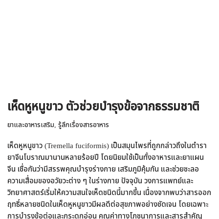
เห็ดหูหนูขาว ตัวช่วยบำรุงข้อจากธรรมชาติ
ยาและอาหารเสริม
,
รู้ลึกเรื่องสารอาหาร
เห็ดหูหนูขาว (Tremella fuciformis) เป็นสมุนไพรที่ถูกกล่าวถึงในตำรา
ยาจีนโบราณมานานหลายร้อยปี โดยนิยมใช้เป็นทั้งอาหารและยาแผน
จีน เชื่อกันว่ามีสรรพคุณบำรุงร่างกาย เสริมภูมิคุ้มกัน และช่วยชะลอ
ความเสื่อมของอวัยวะต่าง ๆ ในร่างกาย ปัจจุบัน วงการแพทย์และ
วิทยาศาสตร์เริ่มให้ความสนใจเห็ดชนิดนี้มากขึ้น เนื่องจากพบว่าสารออก
ฤทธิ์หลายชนิดในเห็ดหูหนูขาวมีผลดีต่อสุขภาพอย่างชัดเจน โดยเฉพาะ
การบำรุงข้อต่อและกระดูกอ่อน คุณค่าทางโภชนาการและสารสำคัญ