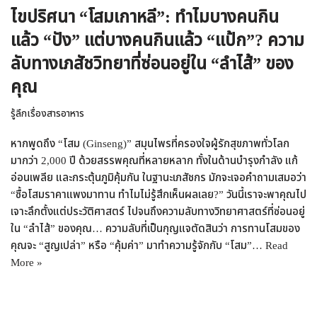
ไขปริศนา “โสมเกาหลี”: ทำไมบางคนกิน
แล้ว “ปัง” แต่บางคนกินแล้ว “แป้ก”? ความ
ลับทางเภสัชวิทยาที่ซ่อนอยู่ใน “ลำไส้” ของ
คุณ
รู้ลึกเรื่องสารอาหาร
หากพูดถึง “โสม (Ginseng)” สมุนไพรที่ครองใจผู้รักสุขภาพทั่วโลก
มากว่า 2,000 ปี ด้วยสรรพคุณที่หลายหลาก ทั้งในด้านบำรุงกำลัง แก้
อ่อนเพลีย และกระตุ้นภูมิคุ้มกัน ในฐานะเภสัชกร มักจะเจอคำถามเสมอว่า
“ซื้อโสมราคาแพงมาทาน ทำไมไม่รู้สึกเห็นผลเลย?” วันนี้เราจะพาคุณไป
เจาะลึกตั้งแต่ประวัติศาสตร์ ไปจนถึงความลับทางวิทยาศาสตร์ที่ซ่อนอยู่
ใน “ลำไส้” ของคุณ… ความลับที่เป็นกุญแจตัดสินว่า การทานโสมของ
คุณจะ “สูญเปล่า” หรือ “คุ้มค่า” มาทำความรู้จักกับ “โสม”…
Read
More »