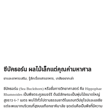
ซีบัคธอร์น ผลไม้เล็กแต่คุณค่ามหาศาล
ยาและอาหารเสริม
,
รู้ลึกเรื่องสารอาหาร
,
เภสัชอยากเล่า
ซีบัคธอร์น (Sea Buckthorn) หรือชื่อทางวิทยาศาสตร์ คือ Hippophae
Rhamnoides เป็นพืชตระกูลเบอร์รี ต้นมีลักษณะเป็นพุ่มไม้ขนาดใหญ่
สูงราว 6-7 เมตร พบได้ทั่วไปตามธรรมชาติในแถบทวีปยุโรปและเอเชีย
แต่จะพบมากบริเวณที่สูงบนเทือกเขาหิมาลัย จุดเด่นคือเป็นพืชที่มีความ