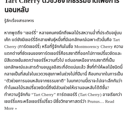
Tart Cherry ตัวช่วยจากธรรมชาติเพื่อการ
นอนหลับ
รู้ลึกเรื่องสารอาหาร
หากพูดถึง “เชอร์รี่” หลายคนคงนึกถึงผลไม้รสหวานฉ่ำที่ประดับอยู่บน
เค้ก แต่ยังมีเชอร์รี่อีกสายพันธุ์หนึ่งที่มีเอกลักษณ์เฉพาะตัวนั่นคือ Tart
Cherry (ทาร์ตเชอร์รี่) หรือที่รู้จักกันในชื่อ Montmorency Cherry ความ
แตกต่างที่ชัดเจนของทาร์ตเชอร์รี่คือรสชาติที่ออกไปทางเปรี้ยวจัดและ
มีสีแดงเข้มสดกว่าเชอร์รี่หวานทั่วไป แต่นอกเหนือจากรสชาติที่เป็น
เอกลักษณ์และสารต้านอนุมูลอิสระที่อัดแน่นแล้ว สิ่งที่ทำให้ผลไม้ชนิดนี้
กลายเป็นที่สนใจในแวดวงสุขภาพในช่วงไม่กี่ปีมานี้ คือบทบาทในการเป็น
“ตัวช่วยการนอนหลับจากธรรมชาติ” ในบทความนี้เราจะไปเจาะลึกกันว่า
ทำไมผลไม้รสเปรี้ยวชนิดนี้ถึงมีส่วนช่วยให้เรานอนหลับได้ดีขึ้น?
ทำความรู้จักกับ “Tart Cherry” ทาร์ตเชอร์รี (Tart Cherry) อาจเรียกว่า
เชอร์รี่แคระหรือเชอร์รี่เปรี้ยว มีชื่อวิทยาศาสตร์ว่า Prunus…
Read
More »