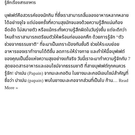
รู้ลึกเรื่องสารอาหาร
บุฟเฟต์คือสวรรค์ของนักกิน ที่ซึ่งเราสามารถลิ้มลองอาหารหลากหลาย
ได้อย่างจุใจ แต่บ่อยครั้งที่ความสุขมักจบลงด้วยความรู้สึกแน่นท้อง
อึดอัด ไม่สบายตัว หรือแม้กระทั่งความรู้สึกผิดในวันรุ่งขึ้น แต่จะดีกว่า
ไหมถ้าเราสามารถเตรียมตัวให้พร้อมก่อนออกศึก ด้วยการรู้จัก “ตัว
ช่วยจากธรรมชาติ” ที่จะมาเป็นเกราะป้องกันชั้นดี ช่วยให้ระบบย่อย
อาหารของเราทำงานได้ดีขึ้น ลดภาระให้ร่างกาย และทำให้มื้อบุฟเฟต์
ของคุณเป็นมื้อแห่งความสุขอย่างแท้จริง วันนี้เราจะมาทำความรู้จักกับ 7
สุดยอดสารอาหารและเอนไซม์จากธรรมชาติ ที่สายบุฟเฟต์ทุกคนควร
รู้จัก! ปาเปน (Papain) จากมะละกอดิบ ในยางมะละกอมีเอนไซม์สำคัญที่
ชื่อว่า ปาเปน (papain) พบในยางมะละกอจากส่วนที่เป็นใบ ก้าน…
Read
More »