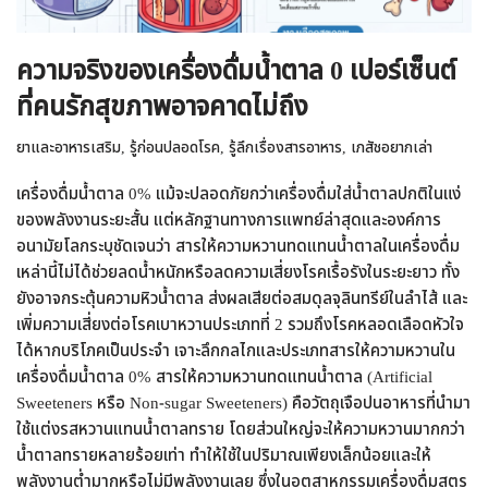
ความจริงของเครื่องดื่มน้ำตาล 0 เปอร์เซ็นต์
ที่คนรักสุขภาพอาจคาดไม่ถึง
ยาและอาหารเสริม
,
รู้ก่อนปลอดโรค
,
รู้ลึกเรื่องสารอาหาร
,
เภสัชอยากเล่า
เครื่องดื่มน้ำตาล 0% แม้จะปลอดภัยกว่าเครื่องดื่มใส่น้ำตาลปกติในแง่
ของพลังงานระยะสั้น แต่หลักฐานทางการแพทย์ล่าสุดและองค์การ
อนามัยโลกระบุชัดเจนว่า สารให้ความหวานทดแทนน้ำตาลในเครื่องดื่ม
เหล่านี้ไม่ได้ช่วยลดน้ำหนักหรือลดความเสี่ยงโรคเรื้อรังในระยะยาว ทั้ง
ยังอาจกระตุ้นความหิวน้ำตาล ส่งผลเสียต่อสมดุลจุลินทรีย์ในลำไส้ และ
เพิ่มความเสี่ยงต่อโรคเบาหวานประเภทที่ 2 รวมถึงโรคหลอดเลือดหัวใจ
ได้หากบริโภคเป็นประจำ เจาะลึกกลไกและประเภทสารให้ความหวานใน
เครื่องดื่มน้ำตาล 0% สารให้ความหวานทดแทนน้ำตาล (Artificial
Sweeteners หรือ Non-sugar Sweeteners) คือวัตถุเจือปนอาหารที่นำมา
ใช้แต่งรสหวานแทนน้ำตาลทราย โดยส่วนใหญ่จะให้ความหวานมากกว่า
น้ำตาลทรายหลายร้อยเท่า ทำให้ใช้ในปริมาณเพียงเล็กน้อยและให้
พลังงานต่ำมากหรือไม่มีพลังงานเลย ซึ่งในอุตสาหกรรมเครื่องดื่มสูตร