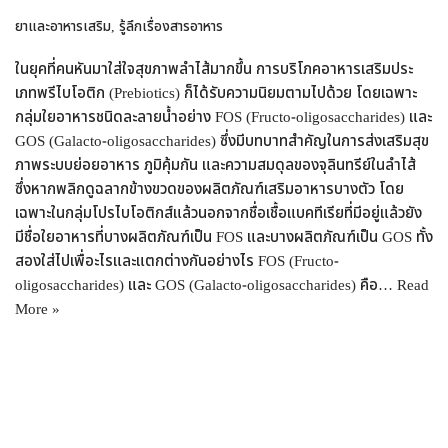
ยาและอาหารเสริม
,
รู้ลึกเรื่องสารอาหาร
ในยุคที่คนหันมาใส่ใจสุขภาพลำไส้มากขึ้น การบริโภคอาหารเสริมประ
เภทพรีไบโอติก (Prebiotics) ก็ได้รับความนิยมตามไปด้วย โดยเฉพาะ
กลุ่มใยอาหารชนิดละลายน้ำอย่าง FOS (Fructo-oligosaccharides) และ
GOS (Galacto-oligosaccharides) ซึ่งมีบทบาทสำคัญในการส่งเสริมสุข
ภาพระบบย่อยอาหาร ภูมิคุ้มกัน และความสมดุลของจุลินทรีย์ในลำไส้
ซึ่งหากพลิกดูฉลากข้างขวดของผลิตภัณฑ์เสริมอาหารบางตัว โดย
เฉพาะในกลุ่มโปรไบโอติกส์แล้วนอกจากชื่อเชื้อแบคทีเรียที่มีอยู่แล้วยัง
มีชื่อใยอาหารที่บางผลิตภัณฑ์เป็น FOS และบางผลิตภัณฑ์เป็น GOS ทั้ง
สองใส่ไปเพื่อะไรและแตกต่างกันอย่างไร FOS (Fructo-
oligosaccharides) และ GOS (Galacto-oligosaccharides) คือ…
Read
More »