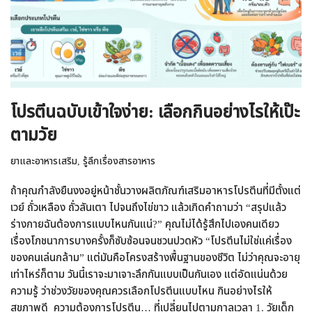
โปรตีนฉบับเข้าใจง่าย: เลือกกินอย่างไรให้เป๊ะ
ตามวัย
ยาและอาหารเสริม
,
รู้ลึกเรื่องสารอาหาร
ถ้าคุณกำลังยืนงงอยู่หน้าชั้นวางผลิตภัณฑ์เสริมอาหารโปรตีนที่มีตั้งแต่
เวย์ ถั่วเหลือง ถั่วลันเตา ไปจนถึงไข่ขาว แล้วเกิดคำถามว่า “สรุปแล้ว
ร่างกายฉันต้องการแบบไหนกันแน่?” คุณไม่ได้รู้สึกไปเองคนเดียว
เรื่องโภชนาการบางครั้งก็ซับซ้อนจนชวนปวดหัว “โปรตีนไม่ใช่แค่เรื่อง
ของคนเล่นกล้าม” แต่มันคือโครงสร้างพื้นฐานของชีวิต ไม่ว่าคุณจะอายุ
เท่าไหร่ก็ตาม วันนี้เราจะมาเจาะลึกกันแบบเป็นกันเอง แต่อัดแน่นด้วย
ความรู้ ว่าช่วงวัยของคุณควรเลือกโปรตีนแบบไหน กินอย่างไรให้
สุขภาพดี ความต้องการโปรตีน… ที่เปลี่ยนไปตามกาลเวลา 1. วัยเด็ก