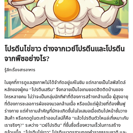
โปรตีนไข่ขาว ต่างจากเวย์โปรตีนและโปรตีน
จากพืชอย่างไร?
รู้ลึกเรื่องสารอาหาร
ในยุคที่การดูแลสุขภาพไม่ได้จำกัดอยู่แค่ในยิม แต่กลายเป็นไลฟ์สไตล์
หลักของผู้คน “โปรตีนเสริม” จึงกลายเป็นไอเทมยอดฮิตติดบ้านของ
ใครหลายคน ไม่ว่าจะเป็นกลุ่มนักกีฬาที่ต้องการสร้างกล้ามเนื้อ ผู้สูงอายุ
ที่ต้องการชะลอการฝ่อของมวลกล้ามเนื้อ หรือแม้แต่ผู้ป่วยที่ต้องฟื้นฟู
ร่างกาย แต่คำถามสำคัญที่มักจะเกิดขึ้นในใจเสมอเมื่อเดินไปหน้าชั้นวาง
สินค้า หรือกดดูในตะกร้าออนไลน์ก็คือ “แล้วโปรตีนตัวไหนล่ะที่เหมาะกับ
เราจริงๆ?” ระหว่าง “เวย์โปรตีน” ที่ขึ้นชื่อเรื่องความเร็วในการสร้าง
กล้ามเนื้อ, “โปรตีนไข่ขาว” โปรตีนมาตรฐานทองคำจากธรรมชาติ และ