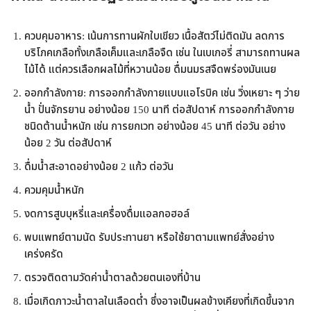
ควบคุมอาหาร: เน้นการทานผักใบเขียว เนื้อสัตว์ไม่ติดมัน ลดการ
บริโภคเกลือทั้งเกลือเค็มและเกลือจืด เช่น ในเบเกอรี่ สามารถทานผล
ไม้ได้ แต่ควรเลือกผลไม้ที่หวานน้อย ดื่มนมรสจืดพร่องมันเนย
ออกกำลังกาย: การออกกำลังกายแบบแอโรบิค เช่น วิ่งเหยาะ ๆ ว่าย
น้ำ ปั่นจักรยาน อย่างน้อย 150 นาที ต่อสัปดาห์ การออกกำลังกาย
ชนิดต้านน้ำหนัก เช่น การยกเวท อย่างน้อย 45 นาที ต่อวัน อย่าง
น้อย 2 วัน ต่อสัปดาห์
ดื่มน้ำสะอาดอย่างน้อย 2 แก้ว ต่อวัน
ควมคุมน้ำหนัก
งดการสูบบุหรี่และเครื่องดื่มแอลกอฮอล์
พบแพทย์ตามนัด รับประทานยา หรือใช้ยาตามแพทย์สั่งอย่าง
เคร่งครัด
ตรวจติดตามวัดค่าน้ำตาลด้วยตนเองที่บ้าน
เมื่อเกิดภาวะน้ำตาลในเลือดต่ำ ซึ่งอาจเป็นผลข้างเคียงที่เกิดขึ้นจาก