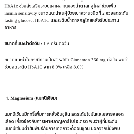
HbA1c ช่วยส่งเสริมระบบเผาผลาญของน้ำตาลกลูโคส ช่วยเพิ่ม
insulin sensitivity ขนาดแนะนำในผู้ป่วยเบาหวานชนิดที่ 2 ช่วยลดระดับ
fasting glucose, HbA1C และระดับน้ำตาลกลูโคสหลังรับประทาน
อาหาร
ขนาดที่แนะนำต่อวัน :
1-6 กรัมต่อวัน
ขนาดแนะนำในกรณีทานเป็นสารสกัด Cinnamon 360 mg ต่อวัน พบว่า
ช่วยลดระดับ HbA1C จาก 8.9% เหลือ 8.0%
Magnesium (แมกนีเซียม)
แมกนีเซียมมีฤทธิ์เพิ่มการหลั่งอินซูลิน ลดระดับไขมันและขยายหลอด
เลือด เกี่ยวข้องกับการเผาผลาญคาร์โบไฮเดรต พบว่าผู้ที่มีระดับ
แมกนีเซียมต่ำสัมพันธ์กับการเกิดภาวะดื้ออินซูลิน นอกจากนี้ยังพบ