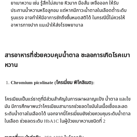
ยาเบาหวาน เช่น รู้สึกไม่สบาย หิวมาก มือสั่น เหงื่อออก ให้รับ
ประทานน้ำหวานหรือลูกอม แต่หากมีภาวะน้ำตาลในเลือดต่ำระดับ
รุนแรง อาจทำให้มีอาการชักถึงขึ้นหมดสติได้ ในกรณีนี้ไม่ควรให้
อาหารทางปาก แนะนำให้ส่งโรงพยาบาล
สารอาหารที่ช่วยควบคุมน้ำตาล ชะลอการเกิดโรคเบา
หวาน
Chromium picolinate (โครเมี่ยม พิโคลิเนต):
โครเมียมเป็นแร่ธาตุที่มีส่วนสำคัญในการเผาผลาญแป้ง น้ำตาล และไข
มัน มีการศึกษาพบว่าโครเมียมสามารถช่วยลดไขมันในเนื้อเยื่อและลด
ระดับน้ำตาลในเลือดได้ นอกจากนี้โครเมี่ยมยังช่วยควบคุมระดับน้ำตาล
ในเลือด ช่วยลดระดับ HbA1C ในผู้ป่วยเบาหวานชนิดที่ 2